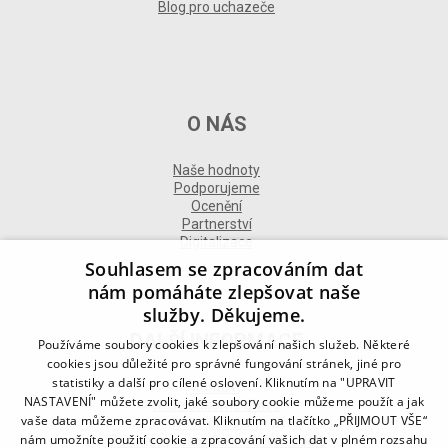
Blog pro uchazeče
O NÁS
Naše hodnoty
Podporujeme
Ocenění
Partnerství
Digitalizace
Souhlasem se zpracováním dat
nám pomáháte zlepšovat naše
služby. Děkujeme.
DALŠÍ INFORMACE
Používáme soubory cookies k zlepšování našich služeb. Některé
cookies jsou důležité pro správné fungování stránek, jiné pro
statistiky a další pro cílené oslovení. Kliknutím na "UPRAVIT
Kontakt
NASTAVENÍ" můžete zvolit, jaké soubory cookie můžeme použít a jak
Naše odborné divize
vaše data můžeme zpracovávat. Kliknutím na tlačítko „PŘIJMOUT VŠE“
Naše pobočky
nám umožníte použití cookie a zpracování vašich dat v plném rozsahu
Zásady zpracování osobních údajů