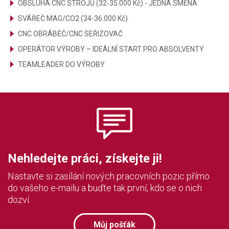
OBSLUHA CNC STROJŮ (32-35.000 Kč) - JEDNA SMĚNA
SVÁŘEČ MAG/CO2 (34-36.000 Kč)
CNC OBRÁBĚČ/CNC SEŘIZOVAČ
OPERÁTOR VÝROBY – IDEÁLNÍ START PRO ABSOLVENTY
TEAMLEADER DO VÝROBY
Nehledejte práci, získejte ji!
Nastavte si zasílání nových pracovních pozic přímo
do vašeho e-mailu a buďte tak první, kdo se o nich
dozví.
Můj pošťák