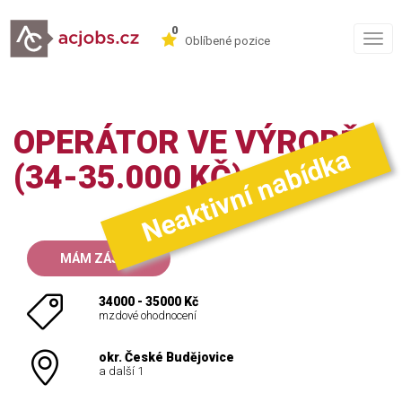
0
Togg
Oblíbené pozice
navig
OPERÁTOR VE VÝROBĚ
Neaktivní nabídka
(34-35.000 KČ)
MÁM ZÁJEM
34000 - 35000 Kč
mzdové ohodnocení
okr. České Budějovice
a další 1