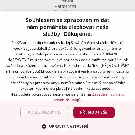
Ocenění
Partnerství
Digitalizace
Souhlasem se zpracováním dat
nám pomáháte zlepšovat naše
služby. Děkujeme.
DALŠÍ INFORMACE
Používáme soubory cookies k zlepšování našich služeb. Některé
cookies jsou důležité pro správné fungování stránek, jiné pro
statistiky a další pro cílené oslovení. Kliknutím na "UPRAVIT
Kontakt
NASTAVENÍ" můžete zvolit, jaké soubory cookie můžeme použít a jak
Naše odborné divize
vaše data můžeme zpracovávat. Kliknutím na tlačítko „PŘIJMOUT VŠE“
Naše pobočky
nám umožníte použití cookie a zpracování vašich dat v plném rozsahu
Zásady zpracování osobních údajů
dle našich zásad. Souhlasíte tak také s tím, že tyto data mohou být
Všeobecné podmínky
přenášeny a zpracovávány v zemích mimo Evropský hospodářský
Kodex chování
Blog
prostor, kde mohou platit jiné podmínky zabezpečení.
Než budete pokračovat, seznamte se s našimi
Zásadami ochrany
osobních údajů.
Advantage Consulting, s.r.o. 2021 | created by
A-WebSys
POUZE NEZBYTNÉ
PŘIJMOUT VŠE
UPRAVIT NASTAVENÍ