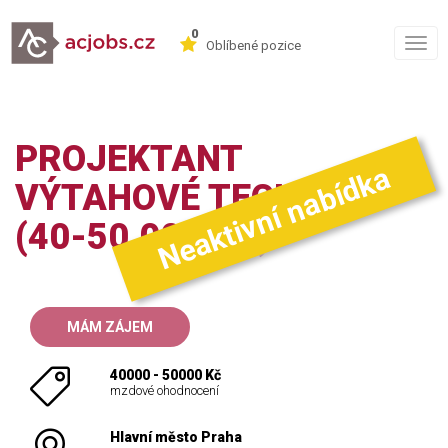
0
Togg
Oblíbené pozice
navig
PROJEKTANT
Neaktivní nabídka
VÝTAHOVÉ TECHNIKY
(40-50.000 KČ)
MÁM ZÁJEM
40000 - 50000 Kč
mzdové ohodnocení
Hlavní město Praha