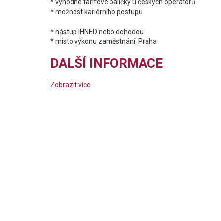
* výhodné tarifové balíčky u českých operátorů
* možnost kariérního postupu
* nástup IHNED nebo dohodou
* místo výkonu zaměstnání: Praha
DALŠÍ INFORMACE
Zobrazit více