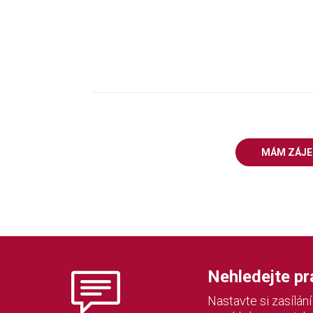
MÁM ZÁJ
Nehledejte prác
Nastavte si zasílán