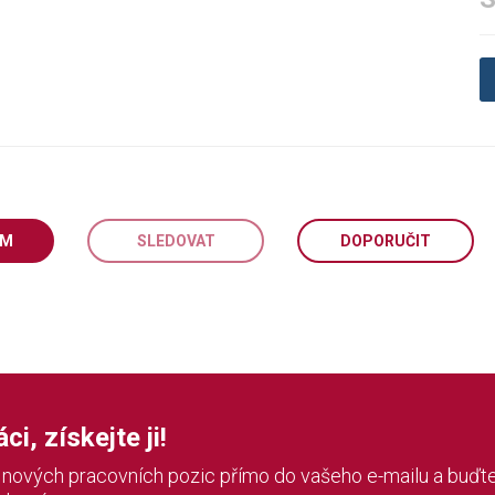
EM
SLEDOVAT
DOPORUČIT
i, získejte ji!
í nových pracovních pozic přímo do vašeho e-mailu a buďte