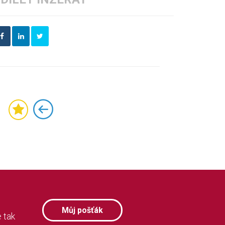
Můj pošťák
 tak