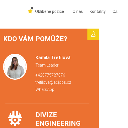
0
Oblíbené pozice
O nás
Kontakty
CZ
KDO VÁM POMŮŽE?
Kamila Trefilová
Team Leader
+420775787076
trefilova@acjobs.cz
WhatsApp
DIVIZE
ENGINEERING