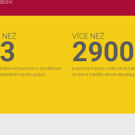
 dozví.
E NEŽ
VÍCE NEŽ
3
2900
áháme uchazečům o zaměstnání
pracovních pozic v tuto chvíli na
 uplatněním na trhu práce.
on-line a nabídky denně aktualizu