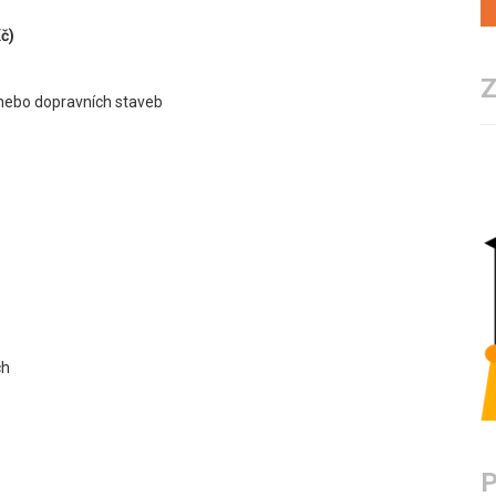
č)
 nebo dopravních staveb
ch