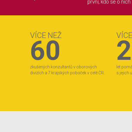
první, kdo se o nich
VÍCE NEŽ
VÍC
60
2
zkušených konzultantů v oborových
let pom
divizích a 7 krajských poboček v celé ČR.
s jejich