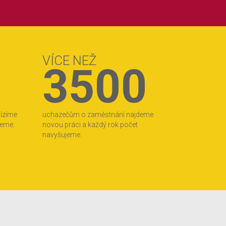
VÍCE NEŽ
3500
bízíme
uchazečům o zaměstnání najdeme
jeme.
novou práci a každý rok počet
navyšujeme.