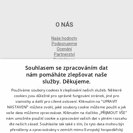
O NÁS
Naše hodnoty
Podporujeme
Ocenění
Partnerství
Digitalizace
Souhlasem se zpracováním dat
nám pomáháte zlepšovat naše
služby. Děkujeme.
DALŠÍ INFORMACE
Používáme soubory cookies k zlepšování našich služeb. Některé
cookies jsou důležité pro správné fungování stránek, jiné pro
statistiky a další pro cílené oslovení. Kliknutím na "UPRAVIT
Kontakt
NASTAVENÍ" můžete zvolit, jaké soubory cookie můžeme použít a jak
Naše odborné divize
vaše data můžeme zpracovávat. Kliknutím na tlačítko „PŘIJMOUT VŠE“
Naše pobočky
nám umožníte použití cookie a zpracování vašich dat v plném rozsahu
Zásady zpracování osobních údajů
dle našich zásad. Souhlasíte tak také s tím, že tyto data mohou být
Všeobecné podmínky
přenášeny a zpracovávány v zemích mimo Evropský hospodářský
Kodex chování