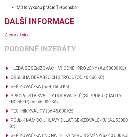
Místo výkonu práce: Třeboňsko
DALŠÍ INFORMACE
Zobrazit více
PODOBNÉ INZERÁTY
HLEDÁ SE SEŘIZOVAČ + VHODNÉ I PRO ŽENY (AŽ 53000 KČ)
OBSLUHA OBRÁBĚCÍCH STROJŮ (OD 40.000 KČ)
SEŘIZOVAČ/KA (až 40.500 Kč)
SPECIALISTA KVALITY DODAVATELŮ (SUPPLIER QUALITY
ENGINEER) (od 45.000 Kč)
TECHNIK KVALITY (od 45.000 Kč)
POJĎ K NÁM DO JIHLAVY DĚLAT SEŘIZOVAČE/KU (AŽ 53000
KČ)
SEŘIZOVAČ/KA CNC NA 12TKY NEBO 3 SMĚNY(až 40.500 Kč)