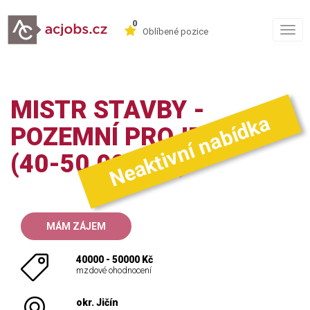
0
Togg
Oblíbené pozice
navig
MISTR STAVBY -
Neaktivní nabídka
POZEMNÍ PROJEKTY
(40-50.000 KČ)
MÁM ZÁJEM
40000 - 50000 Kč
mzdové ohodnocení
okr. Jičín