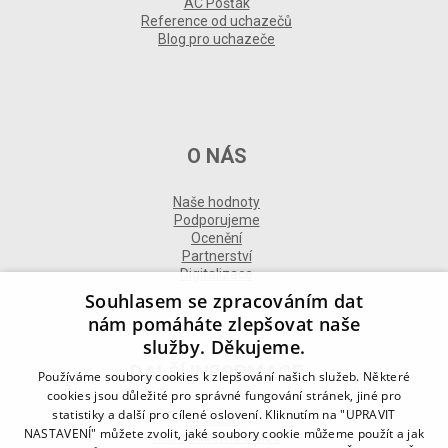
AC Pošťák
Reference od uchazečů
Blog pro uchazeče
O NÁS
Naše hodnoty
Podporujeme
Ocenění
Partnerství
Digitalizace
Souhlasem se zpracováním dat
nám pomáháte zlepšovat naše
služby. Děkujeme.
DALŠÍ INFORMACE
Používáme soubory cookies k zlepšování našich služeb. Některé
cookies jsou důležité pro správné fungování stránek, jiné pro
statistiky a další pro cílené oslovení. Kliknutím na "UPRAVIT
Kontakt
NASTAVENÍ" můžete zvolit, jaké soubory cookie můžeme použít a jak
Naše odborné divize