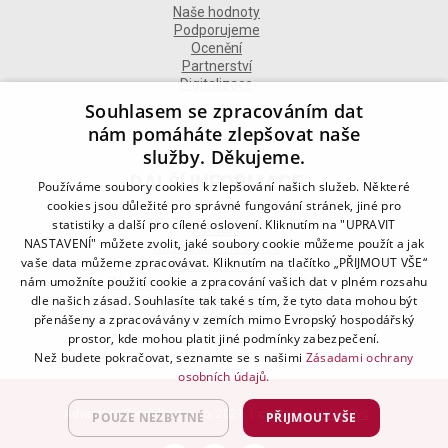
Naše hodnoty
Podporujeme
Ocenění
Partnerství
Digitalizace
Souhlasem se zpracováním dat
nám pomáháte zlepšovat naše
služby. Děkujeme.
DALŠÍ INFORMACE
Používáme soubory cookies k zlepšování našich služeb. Některé
cookies jsou důležité pro správné fungování stránek, jiné pro
statistiky a další pro cílené oslovení. Kliknutím na "UPRAVIT
Kontakt
NASTAVENÍ" můžete zvolit, jaké soubory cookie můžeme použít a jak
Naše odborné divize
vaše data můžeme zpracovávat. Kliknutím na tlačítko „PŘIJMOUT VŠE“
Naše pobočky
nám umožníte použití cookie a zpracování vašich dat v plném rozsahu
Zásady zpracování osobních údajů
dle našich zásad. Souhlasíte tak také s tím, že tyto data mohou být
Všeobecné podmínky
přenášeny a zpracovávány v zemích mimo Evropský hospodářský
Kodex chování
Blog
prostor, kde mohou platit jiné podmínky zabezpečení.
Než budete pokračovat, seznamte se s našimi
Zásadami ochrany
osobních údajů.
Advantage Consulting, s.r.o. 2021 | created by
A-WebSys
POUZE NEZBYTNÉ
PŘIJMOUT VŠE