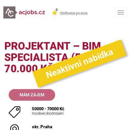
0
Togg
Oblíbené pozice
navig
PROJEKTANT – BIM
Neaktivní nabídka
SPECIALISTA (50–
70.000 KČ)
MÁM ZÁJEM
50000 - 70000 Kč
mzdové ohodnocení
okr. Praha