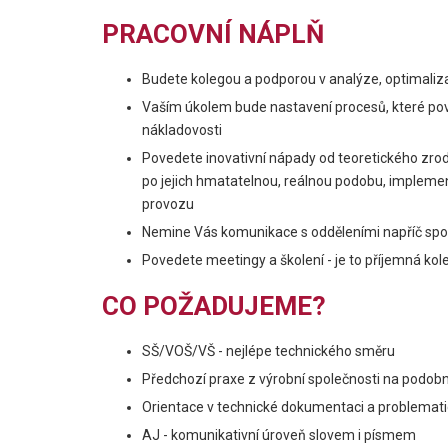
PRACOVNÍ NÁPLŇ
Budete kolegou a podporou v analýze, optimaliz
Vaším úkolem bude nastavení procesů, které pove
nákladovosti
Povedete inovativní nápady od teoretického zrodu
po jejich hmatatelnou, reálnou podobu, impleme
provozu
Nemine Vás komunikace s odděleními napříč spole
Povedete meetingy a školení - je to příjemná kole
CO POŽADUJEME?
SŠ/VOŠ/VŠ - nejlépe technického směru
Předchozí praxe z výrobní společnosti na podobn
Orientace v technické dokumentaci a problemati
AJ - komunikativní úroveň slovem i písmem