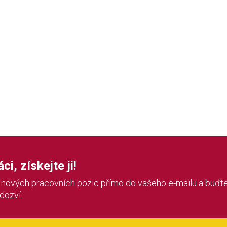
i, získejte ji!
í nových pracovních pozic přímo do vašeho e-mailu a buďte
 dozví.