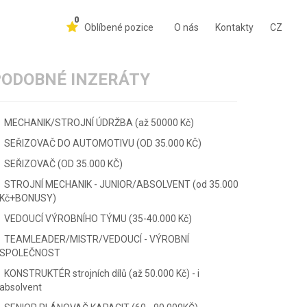
0
Oblíbené pozice
O nás
Kontakty
CZ
PODOBNÉ INZERÁTY
MECHANIK/STROJNÍ ÚDRŽBA (až 50000 Kč)
SEŘIZOVAČ DO AUTOMOTIVU (OD 35.000 KČ)
SEŘIZOVAČ (OD 35.000 KČ)
STROJNÍ MECHANIK - JUNIOR/ABSOLVENT (od 35.000
Kč+BONUSY)
VEDOUCÍ VÝROBNÍHO TÝMU (35-40.000 Kč)
TEAMLEADER/MISTR/VEDOUCÍ - VÝROBNÍ
SPOLEČNOST
KONSTRUKTÉR strojních dílů (až 50.000 Kč) - i
absolvent