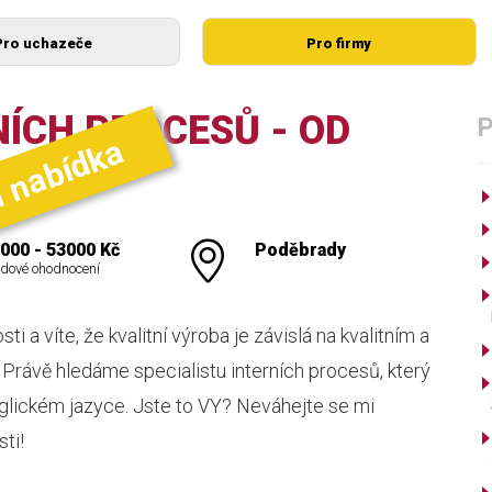
Pro uchazeče
Pro firmy
NÍCH PROCESŮ - OD
í nabídka
000 - 53000 Kč
Poděbrady
dové ohodnocení
i a víte, že kvalitní výroba je závislá na kvalitním a
 Právě hledáme specialistu interních procesů, který
lickém jazyce. Jste to VY? Neváhejte se mi
ti!