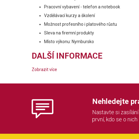
Pracovní vybavení - telefon a notebook
Vzdělávací kurzy a školení
Možnost profesního i platového růstu
Sleva na firemní produkty
Místo výkonu: Nymbursko
DALŠÍ INFORMACE
Zobrazit více
Nehledejte prác
Nastavte si zasílán
první, kdo se o nich