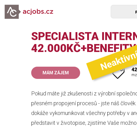
SPECIALISTA INTER
Neaktivn
42.000KČ+BENEFITY
42
MÁM ZÁJEM
mz
Pokud máte již zkušenosti z výrobní společnost
přesném propojení procesů - jste náš člověk.
dokáže vykomunikovat všechny potřeby v ang
představit v životopise, zjistíme Vaše možnos