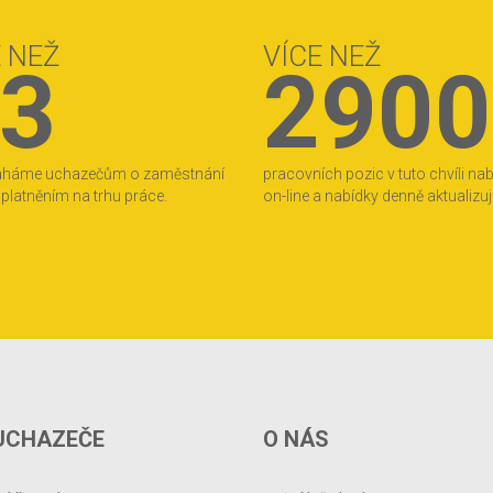
E NEŽ
VÍCE NEŽ
3
2900
áháme uchazečům o zaměstnání
pracovních pozic v tuto chvíli na
 uplatněním na trhu práce.
on-line a nabídky denně aktualizu
UCHAZEČE
O NÁS