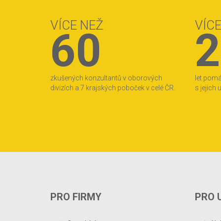
VÍCE NEŽ
VÍC
60
2
zkušených konzultantů v oborových
let pom
divizích a 7 krajských poboček v celé ČR.
s jejich
PRO FIRMY
PRO 