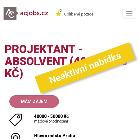
0
Togg
Oblíbené pozice
navig
PROJEKTANT -
Neaktivní nabídka
ABSOLVENT (40-50.000
KČ)
MÁM ZÁJEM
40000 - 50000 Kč
mzdové ohodnocení
Hlavní město Praha