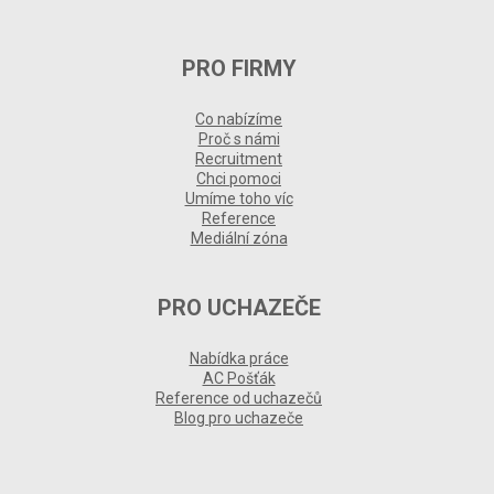
PRO FIRMY
Co nabízíme
Proč s námi
Recruitment
Chci pomoci
Umíme toho víc
Reference
Mediální zóna
PRO UCHAZEČE
Nabídka práce
AC Pošťák
Reference od uchazečů
Blog pro uchazeče