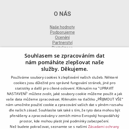
O NÁS
Naše hodnoty
Podporujeme
Ocenění
Partnerství
Digitalizace
Souhlasem se zpracováním dat
nám pomáháte zlepšovat naše
služby. Děkujeme.
DALŠÍ INFORMACE
Používáme soubory cookies k zlepšování našich služeb. Některé
cookies jsou důležité pro správné fungování stránek, jiné pro
statistiky a další pro cílené oslovení. Kliknutím na "UPRAVIT
Kontakt
NASTAVENÍ" můžete zvolit, jaké soubory cookie můžeme použít a jak
Naše odborné divize
vaše data můžeme zpracovávat. Kliknutím na tlačítko „PŘIJMOUT VŠE“
Naše pobočky
nám umožníte použití cookie a zpracování vašich dat v plném rozsahu
Zásady zpracování osobních údajů
dle našich zásad. Souhlasíte tak také s tím, že tyto data mohou být
Všeobecné podmínky
přenášeny a zpracovávány v zemích mimo Evropský hospodářský
Kodex chování
Blog
prostor, kde mohou platit jiné podmínky zabezpečení.
Než budete pokračovat, seznamte se s našimi
Zásadami ochrany