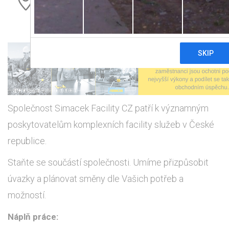
Společnost Simacek Facility CZ patří k významným
poskytovatelům komplexních facility služeb v České
republice.
Staňte se součástí společnosti. Umíme přizpůsobit
úvazky a plánovat směny dle Vašich potřeb a
možností.
Náplň práce: