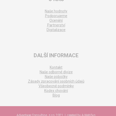
Naše hodnoty
Podporujeme
Ocenění
Partnerství
Digitalizace
DALŠÍ INFORMACE
Kontakt
Naše odborné divize
Naše pobočky
Zásady zpracování osobních údajů
Všeobecné podmínky
Kodex chování
Blog
Advantage Consulting, s.r.o. 2021 | created by
A-WebSys