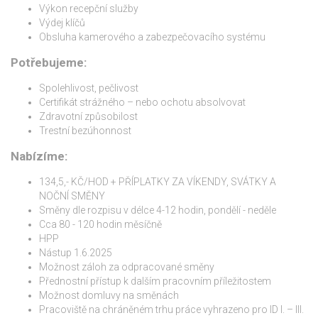
Výkon recepční služby
Výdej klíčů
Obsluha kamerového a zabezpečovacího systému
Potřebujeme:
Spolehlivost, pečlivost
Certifikát strážného – nebo ochotu absolvovat
Zdravotní způsobilost
Trestní bezúhonnost
Nabízíme:
134,5,- KČ/HOD + PŘÍPLATKY ZA VÍKENDY, SVÁTKY A
NOČNÍ SMĚNY
Směny dle rozpisu v délce 4-12 hodin, pondělí - neděle
Cca 80 - 120 hodin měsíčně
HPP
Nástup 1.6.2025
Možnost záloh za odpracované směny
Přednostní přístup k dalším pracovním příležitostem
Možnost domluvy na směnách
Pracoviště na chráněném trhu práce vyhrazeno pro ID I. – III.