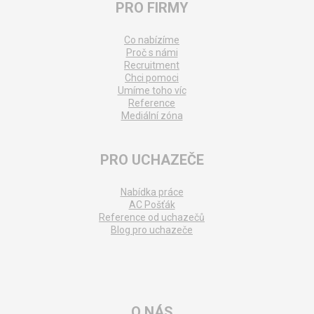
PRO FIRMY
Co nabízíme
Proč s námi
Recruitment
Chci pomoci
Umíme toho víc
Reference
Mediální zóna
PRO UCHAZEČE
Nabídka práce
AC Pošťák
Reference od uchazečů
Blog pro uchazeče
O NÁS