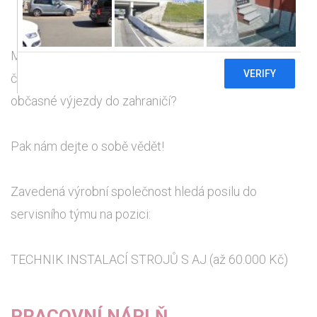
Máte již nějaké zkušenosti s údržbou a servisem linek
či strojů? Domluvíte se anglicky a nevadí Vám
občasné výjezdy do zahraničí?
Pak nám dejte o sobě vědět!
Zavedená výrobní společnost hledá posilu do
servisního týmu na pozici:
TECHNIK INSTALACÍ STROJŮ S AJ (až 60.000 Kč)
PRACOVNÍ NÁPLŇ