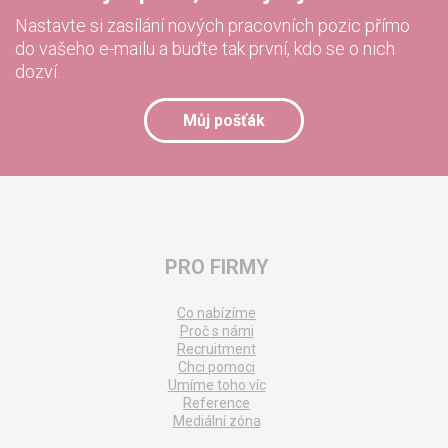
Nastavte si zasílání nových pracovních pozic přímo
do vašeho e-mailu a buďte tak první, kdo se o nich
dozví.
Můj pošťák
PRO FIRMY
Co nabízíme
Proč s námi
Recruitment
Chci pomoci
Umíme toho víc
Reference
Mediální zóna