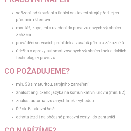
seřízení, odzkoušení a finální nastavení strojů před jejich
předáním klientovi
montáž, zapojení a uvedení do provozu nových výrobních
zařízení
provádění servisních prohlídek a zásahů přímo u zákazníků
údržba a opravy automatizovaných výrobních linek a dalších
technologií v provozu
CO POŽADUJEME?
min. SŠ s maturitou, strojního zaměření
znalost anglického jazyka na komunikativní úrovní (min. B2)
znalost automatizovaných linek - výhodou
ŘP sk. B - aktivní řidič
ochota jezdit na občasné pracovní cesty i do zahraničí
CO NABÍZÍME?