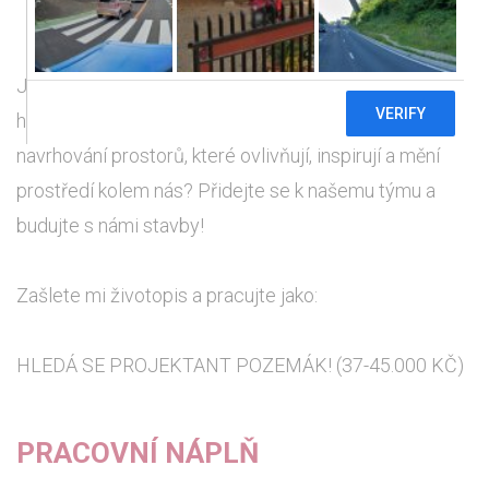
Jste kreativní myslitel a technický profesionál, který
hledá práci, kde uplatní své nápady? Máte vášeň pro
navrhování prostorů, které ovlivňují, inspirují a mění
prostředí kolem nás? Přidejte se k našemu týmu a
budujte s námi stavby!
Zašlete mi životopis a pracujte jako:
HLEDÁ SE PROJEKTANT POZEMÁK! (37-45.000 KČ)
PRACOVNÍ NÁPLŇ