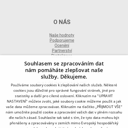
O NÁS
Naše hodnoty
Podporujeme
Ocenění
Partnerství
Digitalizace
Souhlasem se zpracováním dat
nám pomáháte zlepšovat naše
služby. Děkujeme.
DALŠÍ INFORMACE
Používáme soubory cookies k zlepšování našich služeb. Některé
cookies jsou důležité pro správné fungování stránek, jiné pro
statistiky a další pro cílené oslovení. Kliknutím na "UPRAVIT
Kontakt
NASTAVENÍ" můžete zvolit, jaké soubory cookie můžeme použít a jak
Naše odborné divize
vaše data můžeme zpracovávat. Kliknutím na tlačítko „PŘIJMOUT VŠE“
Naše pobočky
nám umožníte použití cookie a zpracování vašich dat v plném rozsahu
Zásady zpracování osobních údajů
dle našich zásad. Souhlasíte tak také s tím, že tyto data mohou být
Všeobecné podmínky
přenášeny a zpracovávány v zemích mimo Evropský hospodářský
Kodex chování