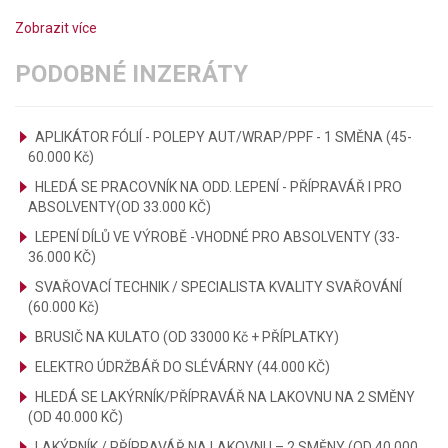
Zobrazit více
PODOBNÉ INZERÁTY
APLIKÁTOR FÓLIÍ - POLEPY AUT/WRAP/PPF - 1 SMĚNA (45-
60.000 Kč)
HLEDÁ SE PRACOVNÍK NA ODD. LEPENÍ - PŘÍPRAVÁŘ I PRO
ABSOLVENTY(OD 33.000 KČ)
LEPENÍ DÍLŮ VE VÝROBĚ -VHODNÉ PRO ABSOLVENTY (33-
36.000 KČ)
SVAŘOVACÍ TECHNIK / SPECIALISTA KVALITY SVAŘOVÁNÍ
(60.000 Kč)
BRUSIČ NA KULATO (OD 33000 Kč + PŘÍPLATKY)
ELEKTRO ÚDRŽBÁŘ DO SLÉVÁRNY (44.000 KČ)
HLEDÁ SE LAKÝRNÍK/PŘÍPRAVÁŘ NA LAKOVNU NA 2 SMĚNY
(OD 40.000 KČ)
LAKÝRNÍK / PŘÍPRAVÁŘ NA LAKOVNU – 2 SMĚNY (OD 40 000