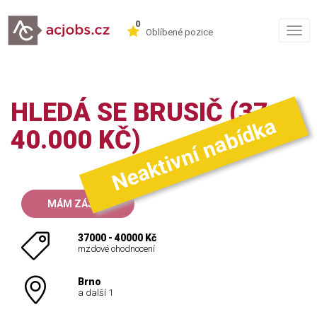
0
Togg
Oblíbené pozice
navig
HLEDÁ SE BRUSIČ (37-
Neaktivní nabídka
40.000 KČ)
MÁM ZÁJEM
37000 - 40000 Kč
mzdové ohodnocení
Brno
a další 1