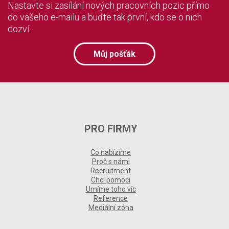
Nastavte si zasílání nových pracovních pozic přímo
do vašeho e-mailu a buďte tak první, kdo se o nich
dozví.
Můj pošťák
PRO FIRMY
Co nabízíme
Proč s námi
Recruitment
Chci pomoci
Umíme toho víc
Reference
Mediální zóna