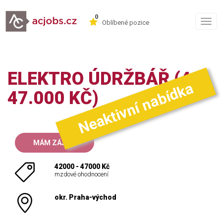
0
Togg
Oblíbené pozice
navig
ELEKTRO ÚDRŽBÁŘ (42-
Neaktivní nabídka
47.000 KČ)
MÁM ZÁJEM
42000 - 47000 Kč
mzdové ohodnocení
okr. Praha-východ