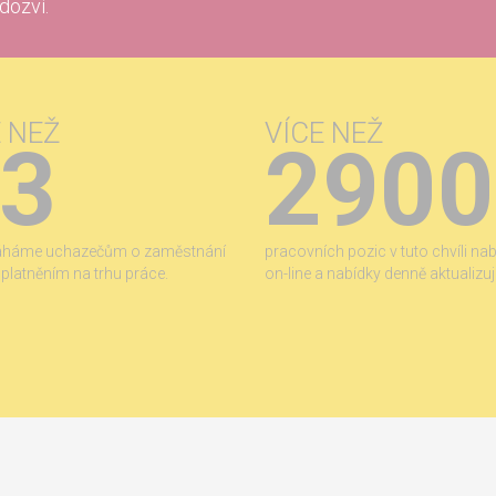
 dozví.
E NEŽ
VÍCE NEŽ
3
2900
áháme uchazečům o zaměstnání
pracovních pozic v tuto chvíli na
 uplatněním na trhu práce.
on-line a nabídky denně aktualizu