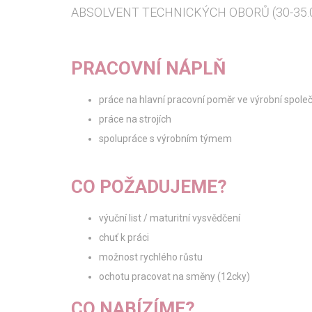
ABSOLVENT TECHNICKÝCH OBORŮ (30-35.0
PRACOVNÍ NÁPLŇ
práce na hlavní pracovní poměr ve výrobní spole
práce na strojích
spolupráce s výrobním týmem
CO POŽADUJEME?
výuční list / maturitní vysvědčení
chuť k práci
možnost rychlého růstu
ochotu pracovat na směny (12cky)
CO NABÍZÍME?