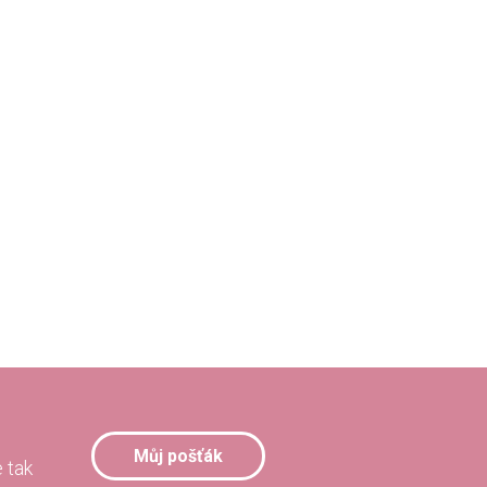
Můj pošťák
 tak