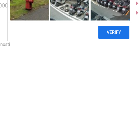
00 Kč)
čnosti