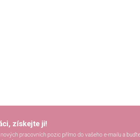
i, získejte ji!
í nových pracovních pozic přímo do vašeho e-mailu a buďte