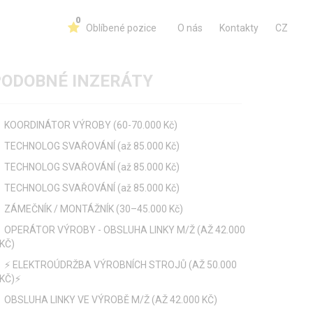
0
Oblíbené pozice
O nás
Kontakty
CZ
PODOBNÉ INZERÁTY
KOORDINÁTOR VÝROBY (60-70.000 Kč)
TECHNOLOG SVAŘOVÁNÍ (až 85.000 Kč)
TECHNOLOG SVAŘOVÁNÍ (až 85.000 Kč)
TECHNOLOG SVAŘOVÁNÍ (až 85.000 Kč)
ZÁMEČNÍK / MONTÁŽNÍK (30–45.000 Kč)
OPERÁTOR VÝROBY - OBSLUHA LINKY M/Ž (AŽ 42.000
KČ)
⚡ ELEKTROÚDRŽBA VÝROBNÍCH STROJŮ (AŽ 50.000
KČ)⚡
OBSLUHA LINKY VE VÝROBĚ M/Ž (AŽ 42.000 KČ)