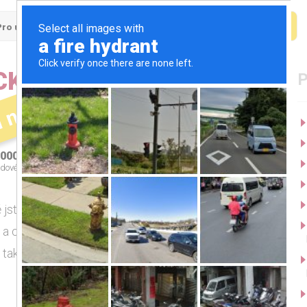
Pro uchazeče
Pro firmy
CKÝCH OBORŮ (30-
í nabídka
000 - 35000 Kč
okr. Ústí nad Labem
dové ohodnocení
 jste dokončil/a nebo budete dokončovat školu?
i a chcete pracovat přímo ve kmenu společnosti?
tak svou kariéru? Výborně, tak mi reagujte svým