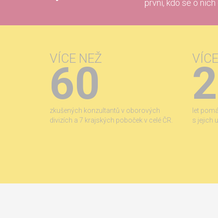
první, kdo se o nich
VÍCE NEŽ
VÍC
60
2
zkušených konzultantů v oborových
let pom
divizích a 7 krajských poboček v celé ČR.
s jejich