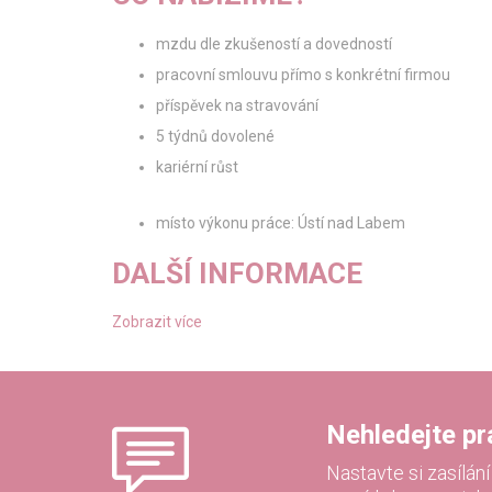
mzdu dle zkušeností a dovedností
pracovní smlouvu přímo s konkrétní firmou
příspěvek na stravování
5 týdnů dovolené
kariérní růst
místo výkonu práce: Ústí nad Labem
DALŠÍ INFORMACE
Zobrazit více
Nehledejte prác
Nastavte si zasílán