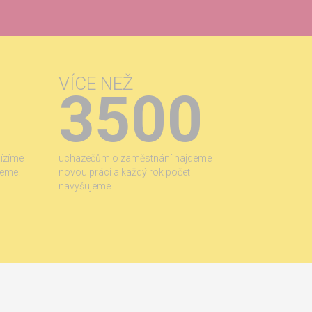
VÍCE NEŽ
3500
bízíme
uchazečům o zaměstnání najdeme
jeme.
novou práci a každý rok počet
navyšujeme.