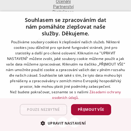
Ocenění
Partnerství
Digitalizace
Souhlasem se zpracováním dat
nám pomáháte zlepšovat naše
služby. Děkujeme.
DALŠÍ INFORMACE
Používáme soubory cookies k zlepšování našich služeb. Některé
cookies jsou důležité pro správné fungování stránek, jiné pro
statistiky a další pro cílené oslovení. Kliknutím na "UPRAVIT
Kontakt
NASTAVENÍ" můžete zvolit, jaké soubory cookie můžeme použít a jak
Naše odborné divize
vaše data můžeme zpracovávat. Kliknutím na tlačítko „PŘIJMOUT VŠE“
Naše pobočky
nám umožníte použití cookie a zpracování vašich dat v plném rozsahu
Zásady zpracování osobních údajů
dle našich zásad. Souhlasíte tak také s tím, že tyto data mohou být
Všeobecné podmínky
přenášeny a zpracovávány v zemích mimo Evropský hospodářský
Kodex chování
Blog
prostor, kde mohou platit jiné podmínky zabezpečení.
Než budete pokračovat, seznamte se s našimi
Zásadami ochrany
osobních údajů.
Advantage Consulting, s.r.o. 2021 | created by
A-WebSys
POUZE NEZBYTNÉ
PŘIJMOUT VŠE
UPRAVIT NASTAVENÍ