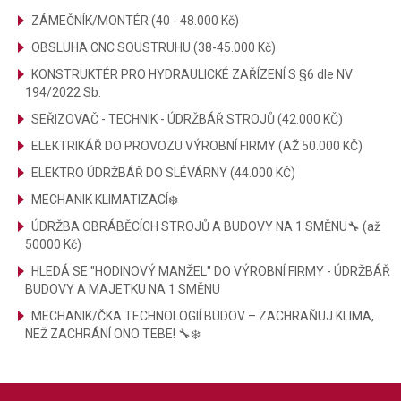
ZÁMEČNÍK/MONTÉR (40 - 48.000 Kč)
OBSLUHA CNC SOUSTRUHU (38-45.000 Kč)
KONSTRUKTÉR PRO HYDRAULICKÉ ZAŘÍZENÍ S §6 dle NV
194/2022 Sb.
SEŘIZOVAČ - TECHNIK - ÚDRŽBÁŘ STROJŮ (42.000 KČ)
ELEKTRIKÁŘ DO PROVOZU VÝROBNÍ FIRMY (AŽ 50.000 KČ)
ELEKTRO ÚDRŽBÁŘ DO SLÉVÁRNY (44.000 KČ)
MECHANIK KLIMATIZACÍ❄️
ÚDRŽBA OBRÁBĚCÍCH STROJŮ A BUDOVY NA 1 SMĚNU🔧 (až
50000 Kč)
HLEDÁ SE "HODINOVÝ MANŽEL" DO VÝROBNÍ FIRMY - ÚDRŽBÁŘ
BUDOVY A MAJETKU NA 1 SMĚNU
MECHANIK/ČKA TECHNOLOGIÍ BUDOV – ZACHRAŇUJ KLIMA,
NEŽ ZACHRÁNÍ ONO TEBE! 🔧❄️