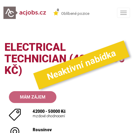
0
Togg
Oblíbené pozice
navig
ELECTRICAL
Neaktivní nabídka
TECHNICIAN (42-50.000
KČ)
MÁM ZÁJEM
42000 - 50000 Kč
mzdové ohodnocení
Rousínov