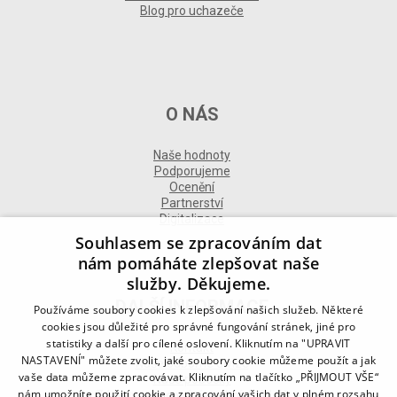
Blog pro uchazeče
O NÁS
Naše hodnoty
Podporujeme
Ocenění
Partnerství
Digitalizace
Souhlasem se zpracováním dat
nám pomáháte zlepšovat naše
služby. Děkujeme.
DALŠÍ INFORMACE
Používáme soubory cookies k zlepšování našich služeb. Některé
cookies jsou důležité pro správné fungování stránek, jiné pro
statistiky a další pro cílené oslovení. Kliknutím na "UPRAVIT
Kontakt
NASTAVENÍ" můžete zvolit, jaké soubory cookie můžeme použít a jak
Naše odborné divize
vaše data můžeme zpracovávat. Kliknutím na tlačítko „PŘIJMOUT VŠE“
Naše pobočky
nám umožníte použití cookie a zpracování vašich dat v plném rozsahu
Zásady zpracování osobních údajů