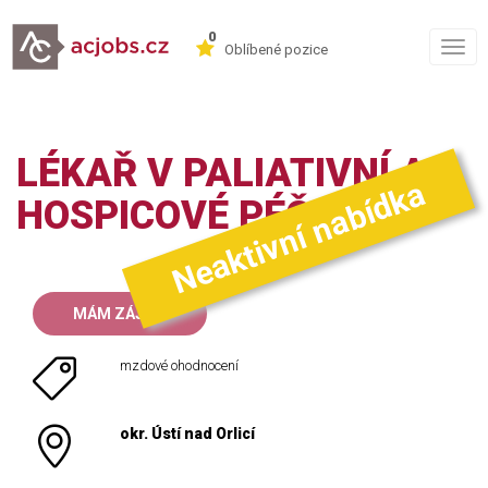
0
Togg
Oblíbené pozice
navig
LÉKAŘ V PALIATIVNÍ A
Neaktivní nabídka
HOSPICOVÉ PÉČI
MÁM ZÁJEM
mzdové ohodnocení
okr. Ústí nad Orlicí