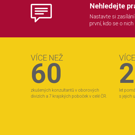
Nehledejte prác
Nastavte si zasílán
první, kdo se o nich
VÍCE NEŽ
VÍC
60
2
zkušených konzultantů v oborových
let pom
divizích a 7 krajských poboček v celé ČR.
s jejich