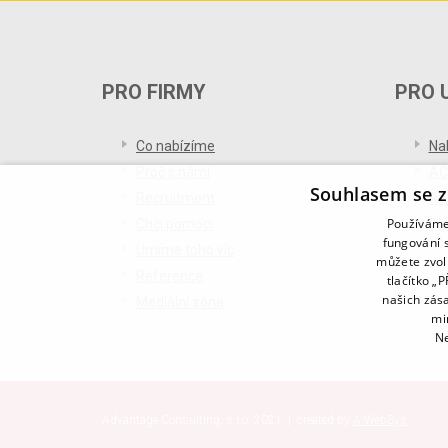
PRO FIRMY
PRO 
Co nabízíme
Na
Proč s námi
AC
Souhlasem se z
Recruitment
Re
Používáme 
Chci pomoci
Bl
fungování s
Umíme toho víc
můžete zvol
Reference
tlačítko „
našich zás
Mediální zóna
mi
Ne
Advantage Consulting, s.r.o. 2021 | created by
A-WebSys