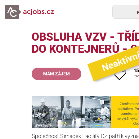
OBSLUHA VZV - TŘÍ
Neaktivn
DO KONTEJNERŮ - 
15
MÁM ZÁJEM
mz
Společnost Simacek Facility CZ patří k význ