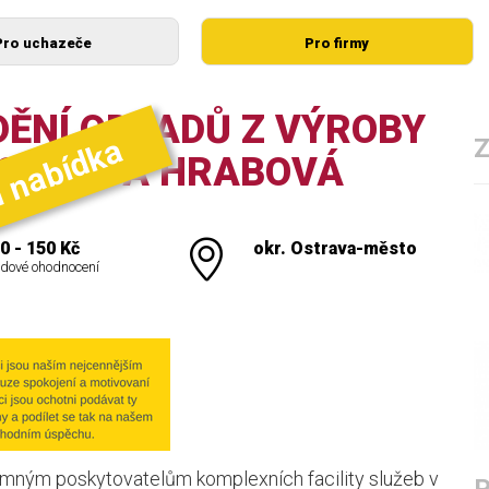
Pro uchazeče
Pro firmy
DĚNÍ ODPADŮ Z VÝROBY
í nabídka
OSTRAVA HRABOVÁ
0 - 150 Kč
okr. Ostrava-město
dové ohodnocení
amným poskytovatelům komplexních facility služeb v