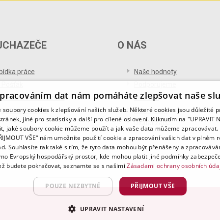
UCHAZEČE
O NÁS
bídka práce
Naše hodnoty
 Pošťák
Podporujeme
pracováním dat nám pomáháte zlepšovat naše sl
ference od uchazečů
Ocenění
soubory cookies k zlepšování našich služeb. Některé cookies jsou důležité 
og pro uchazeče
Partnerství
tránek, jiné pro statistiky a další pro cílené oslovení. Kliknutím na "UPRAVI
Digitalizace
it, jaké soubory cookie můžeme použít a jak vaše data můžeme zpracovávat. 
PŘIJMOUT VŠE“ nám umožníte použití cookie a zpracování vašich dat v plném 
ad. Souhlasíte tak také s tím, že tyto data mohou být přenášeny a zpracovává
mo Evropský hospodářský prostor, kde mohou platit jiné podmínky zabezpeče
ž budete pokračovat, seznamte se s našimi
Zásadami ochrany osobních úda
POUZE NEZBYTNÉ
PŘIJMOUT VŠE
UPRAVIT NASTAVENÍ