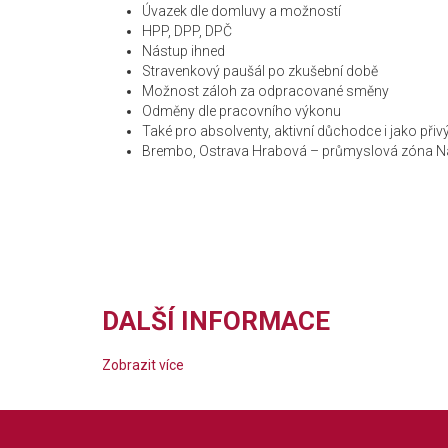
Úvazek dle domluvy a možností
HPP, DPP, DPČ
Nástup ihned
Stravenkový paušál po zkušební době
Možnost záloh za odpracované směny
Odměny dle pracovního výkonu
Také pro absolventy, aktivní důchodce i jako př
Brembo, Ostrava Hrabová – průmyslová zóna Na
DALŠÍ INFORMACE
Zobrazit více