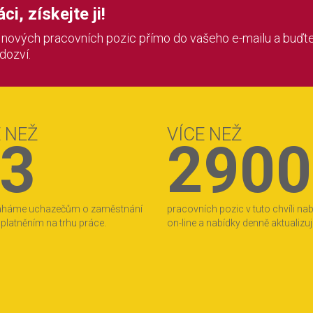
i, získejte ji!
í nových pracovních pozic přímo do vašeho e-mailu a buďte
 dozví.
E NEŽ
VÍCE NEŽ
3
2900
áháme uchazečům o zaměstnání
pracovních pozic v tuto chvíli na
 uplatněním na trhu práce.
on-line a nabídky denně aktualizu