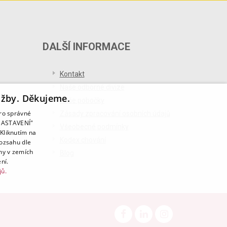
DALŠÍ INFORMACE
Kontakt
Naše odborné divize
užby. Děkujeme.
Naše pobočky
pro správné
Zásady zpracování osobních údajů
T NASTAVENÍ"
Všeobecné podmínky
Kliknutím na
Kodex chování
rozsahu dle
ny v zemích
Blog
ní.
jů.