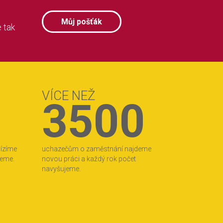
Můj pošťák
 tak
VÍCE NEŽ
3500
bízíme
uchazečům o zaměstnání najdeme
jeme.
novou práci a každý rok počet
navyšujeme.