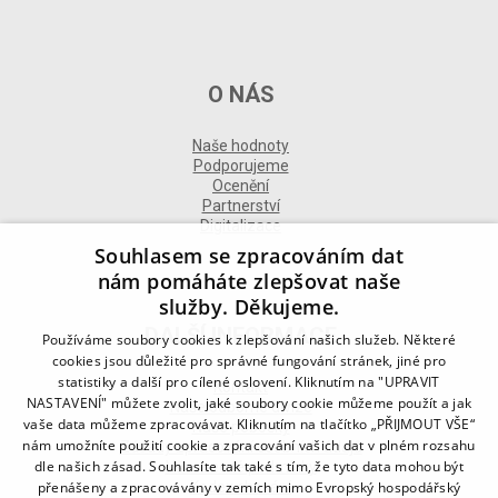
O NÁS
Naše hodnoty
Podporujeme
Ocenění
Partnerství
Digitalizace
Souhlasem se zpracováním dat
nám pomáháte zlepšovat naše
služby. Děkujeme.
DALŠÍ INFORMACE
Používáme soubory cookies k zlepšování našich služeb. Některé
cookies jsou důležité pro správné fungování stránek, jiné pro
statistiky a další pro cílené oslovení. Kliknutím na "UPRAVIT
Kontakt
NASTAVENÍ" můžete zvolit, jaké soubory cookie můžeme použít a jak
Naše odborné divize
vaše data můžeme zpracovávat. Kliknutím na tlačítko „PŘIJMOUT VŠE“
Naše pobočky
nám umožníte použití cookie a zpracování vašich dat v plném rozsahu
Zásady zpracování osobních údajů
dle našich zásad. Souhlasíte tak také s tím, že tyto data mohou být
Všeobecné podmínky
přenášeny a zpracovávány v zemích mimo Evropský hospodářský
Kodex chování