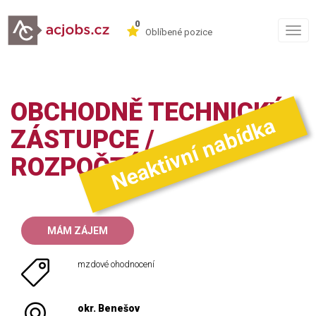
0
Togg
Oblíbené pozice
navig
OBCHODNĚ TECHNICKÝ
Neaktivní nabídka
ZÁSTUPCE /
ROZPOČTÁŘ
MÁM ZÁJEM
mzdové ohodnocení
okr. Benešov