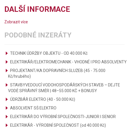
DALŠÍ INFORMACE
Zobrazit více
PODOBNÉ INZERÁTY
TECHNIK ÚDRŽBY OBJEKTU - OD 40.000 Kč
ELEKTRIKÁŘ/ELEKTROMECHANIK - VHODNÉ I PRO ABSOLVENTY
PROJEKTANT/KA DOPRAVNÍCH SLUŽEB (45 - 75.000
Kč/hrubého)
STAVBYVEDOUCÍ VODOHOSPODÁŘSKÝCH STAVEB – DEJTE
VODĚ SPRÁVNÝ SMĚR | 48–55.000 KČ + BONUSY
ÚDRŽBÁŘ ELEKTRO (40 - 50.000 Kč)
ABSOLVENT SŠ ELEKTRO
ELEKTRIKÁŘ DO VÝROBNÍ SPOLEČNOSTI-JUNIOR I SENIOR
ELEKTRIKÁŘ - VÝROBNÍ SPOLEČNOST (od 40.000 Kč)