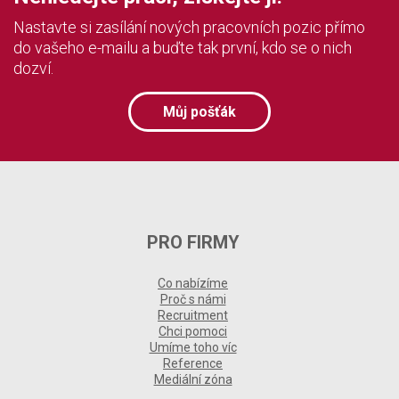
Nastavte si zasílání nových pracovních pozic přímo
do vašeho e-mailu a buďte tak první, kdo se o nich
dozví.
Můj pošťák
PRO FIRMY
Co nabízíme
Proč s námi
Recruitment
Chci pomoci
Umíme toho víc
Reference
Mediální zóna