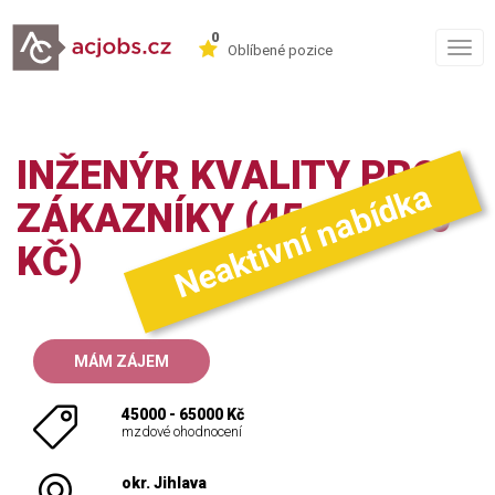
0
Togg
Oblíbené pozice
navig
INŽENÝR KVALITY PRO
Neaktivní nabídka
ZÁKAZNÍKY (45-65.000
KČ)
MÁM ZÁJEM
45000 - 65000 Kč
mzdové ohodnocení
okr. Jihlava