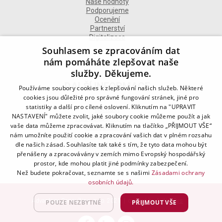
Naše hodnoty
Podporujeme
Ocenění
Partnerství
Digitalizace
Souhlasem se zpracováním dat
nám pomáháte zlepšovat naše
služby. Děkujeme.
DALŠÍ INFORMACE
Používáme soubory cookies k zlepšování našich služeb. Některé
cookies jsou důležité pro správné fungování stránek, jiné pro
statistiky a další pro cílené oslovení. Kliknutím na "UPRAVIT
Kontakt
NASTAVENÍ" můžete zvolit, jaké soubory cookie můžeme použít a jak
Naše odborné divize
vaše data můžeme zpracovávat. Kliknutím na tlačítko „PŘIJMOUT VŠE“
Naše pobočky
nám umožníte použití cookie a zpracování vašich dat v plném rozsahu
Zásady zpracování osobních údajů
dle našich zásad. Souhlasíte tak také s tím, že tyto data mohou být
Všeobecné podmínky
přenášeny a zpracovávány v zemích mimo Evropský hospodářský
Kodex chování
Blog
prostor, kde mohou platit jiné podmínky zabezpečení.
Než budete pokračovat, seznamte se s našimi
Zásadami ochrany
osobních údajů.
Advantage Consulting, s.r.o. 2021 | created by
A-WebSys
POUZE NEZBYTNÉ
PŘIJMOUT VŠE