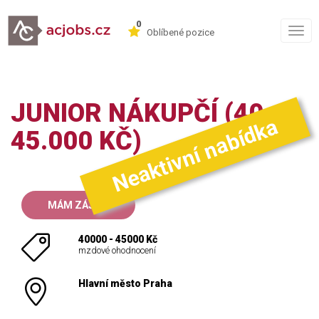
0
Togg
Oblíbené pozice
navig
JUNIOR NÁKUPČÍ (40-
Neaktivní nabídka
45.000 KČ)
MÁM ZÁJEM
40000 - 45000 Kč
mzdové ohodnocení
Hlavní město Praha