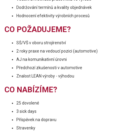
Dodržování termínů a kvality objednávek
Hodnocení efektivity výrobních procesů
CO POŽADUJEME?
SŠ/VŠ v oboru strojírenství
2 roky praxe na vedoucí pozici (automotive)
AJ na komunikativní úrovni
Předchozí zkušenosti v automotive
Znalost LEAN výroby - výhodou
CO NABÍZÍME?
25 dovolené
3 sick days
Příspěvek na dopravu
Stravenky