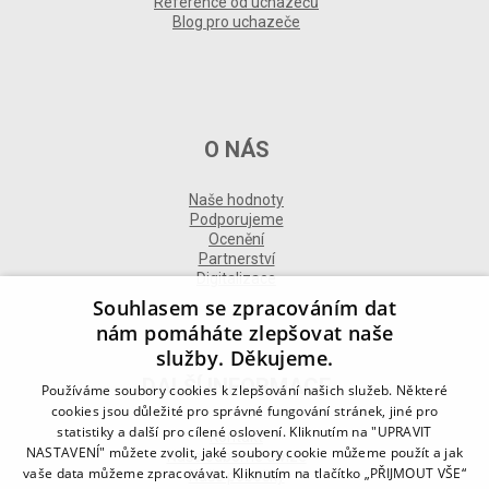
Reference od uchazečů
Blog pro uchazeče
O NÁS
Naše hodnoty
Podporujeme
Ocenění
Partnerství
Digitalizace
Souhlasem se zpracováním dat
nám pomáháte zlepšovat naše
služby. Děkujeme.
DALŠÍ INFORMACE
Používáme soubory cookies k zlepšování našich služeb. Některé
cookies jsou důležité pro správné fungování stránek, jiné pro
statistiky a další pro cílené oslovení. Kliknutím na "UPRAVIT
Kontakt
NASTAVENÍ" můžete zvolit, jaké soubory cookie můžeme použít a jak
Naše odborné divize
vaše data můžeme zpracovávat. Kliknutím na tlačítko „PŘIJMOUT VŠE“
Naše pobočky