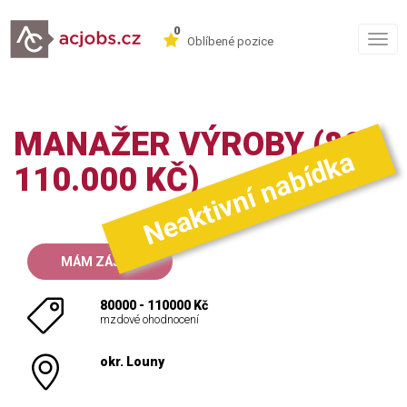
0
Togg
Oblíbené pozice
navig
MANAŽER VÝROBY (80-
Neaktivní nabídka
110.000 KČ)
MÁM ZÁJEM
80000 - 110000 Kč
mzdové ohodnocení
okr. Louny