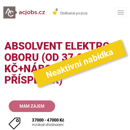
0
Togg
Oblíbené pozice
navig
ABSOLVENT ELEKTRO
Neaktivní nabídka
OBORU (OD 37.000
KČ+NÁBOROVÝ
PŘÍSPĚVEK)
MÁM ZÁJEM
37000 - 47000 Kč
mzdové ohodnocení