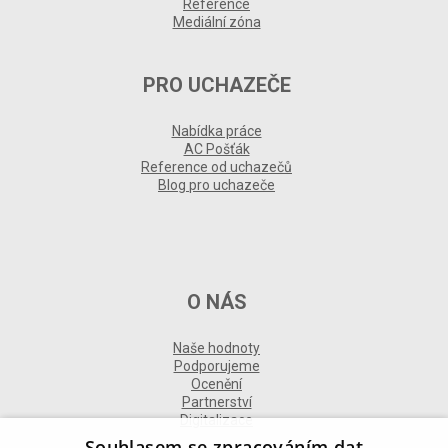
Reference
Mediální zóna
PRO UCHAZEČE
Nabídka práce
AC Pošťák
Reference od uchazečů
Blog pro uchazeče
O NÁS
Naše hodnoty
Podporujeme
Ocenění
Partnerství
Digitalizace
Souhlasem se zpracováním dat