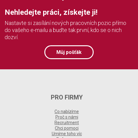
Nehledejte práci, získejte ji!
Nastavte si zasílání nových pracovních pozic přímo
do vašeho e-mailu a buďte tak první, kdo se o nich
dozví.
Můj pošťák
PRO FIRMY
Co nabízíme
Proč s námi
Recruitment
Chci pomoci
Umíme toho víc