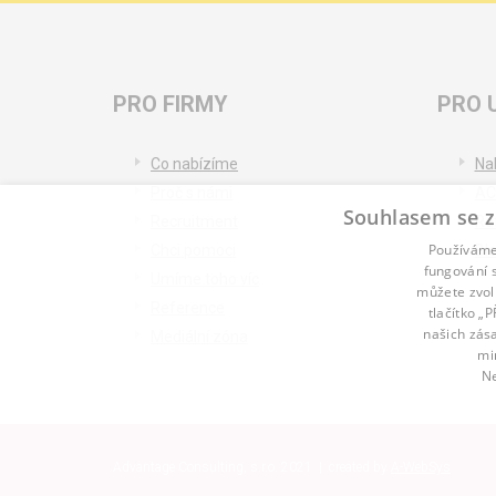
PRO FIRMY
PRO 
Co nabízíme
Na
Proč s námi
AC
Souhlasem se z
Recruitment
Re
Používáme 
Chci pomoci
Bl
fungování s
Umíme toho víc
můžete zvol
Reference
tlačítko „
našich zás
Mediální zóna
mi
Ne
Advantage Consulting, s.r.o. 2021 | created by
A-WebSys