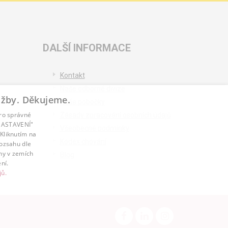
DALŠÍ INFORMACE
Kontakt
Naše odborné divize
užby. Děkujeme.
Naše pobočky
pro správné
Zásady zpracování osobních údajů
T NASTAVENÍ"
Všeobecné podmínky
Kliknutím na
Kodex chování
rozsahu dle
ny v zemích
Blog
ní.
jů.