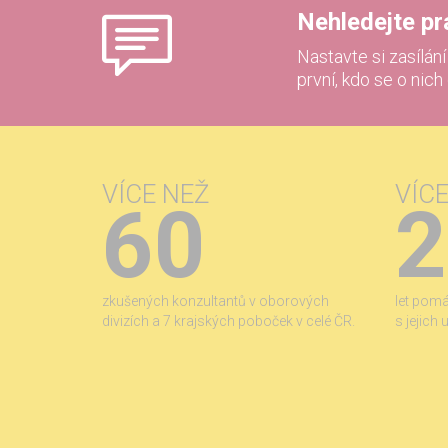
Nehledejte prác
Nastavte si zasílán
první, kdo se o nich
VÍCE NEŽ
VÍC
60
2
zkušených konzultantů v oborových
let pom
divizích a 7 krajských poboček v celé ČR.
s jejich