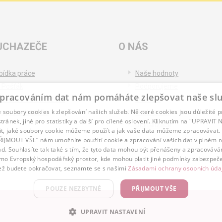
UCHAZEČE
O NÁS
bídka práce
Naše hodnoty
 Pošťák
Podporujeme
pracováním dat nám pomáháte zlepšovat naše sl
ference od uchazečů
Ocenění
soubory cookies k zlepšování našich služeb. Některé cookies jsou důležité 
og pro uchazeče
Partnerství
tránek, jiné pro statistiky a další pro cílené oslovení. Kliknutím na "UPRAVI
Digitalizace
it, jaké soubory cookie můžeme použít a jak vaše data můžeme zpracovávat. 
PŘIJMOUT VŠE“ nám umožníte použití cookie a zpracování vašich dat v plném 
ad. Souhlasíte tak také s tím, že tyto data mohou být přenášeny a zpracovává
mo Evropský hospodářský prostor, kde mohou platit jiné podmínky zabezpeče
ž budete pokračovat, seznamte se s našimi
Zásadami ochrany osobních úda
POUZE NEZBYTNÉ
PŘIJMOUT VŠE
UPRAVIT NASTAVENÍ