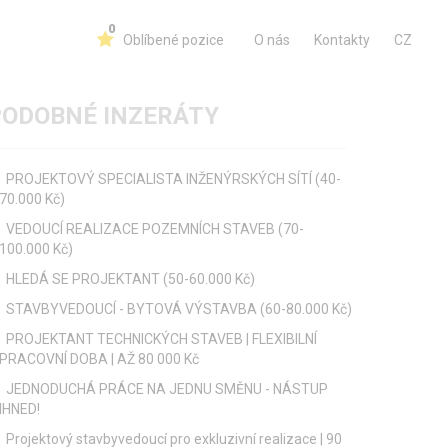
0
Oblíbené pozice
O nás
Kontakty
CZ
PODOBNÉ INZERÁTY
PROJEKTOVÝ SPECIALISTA INŽENÝRSKÝCH SÍTÍ (40-
70.000 Kč)
VEDOUCÍ REALIZACE POZEMNÍCH STAVEB (70-
100.000 Kč)
HLEDÁ SE PROJEKTANT (50-60.000 Kč)
STAVBYVEDOUCÍ - BYTOVÁ VÝSTAVBA (60-80.000 Kč)
PROJEKTANT TECHNICKÝCH STAVEB | FLEXIBILNÍ
PRACOVNÍ DOBA | AŽ 80 000 Kč
JEDNODUCHÁ PRÁCE NA JEDNU SMĚNU - NÁSTUP
IHNED!
Projektový stavbyvedoucí pro exkluzivní realizace | 90