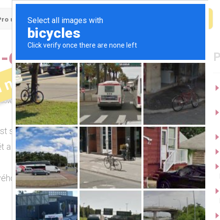
Pro uchazeče
Pro firmy
-60.000 KČ)
í nabídka
000 - 60000 Kč
okr. Brno-venkov
dové ohodnocení
st s vedením stavby? Hledáte novou pracovní
t a pošlete životopis!
ého týmu novou posilu na pozici: