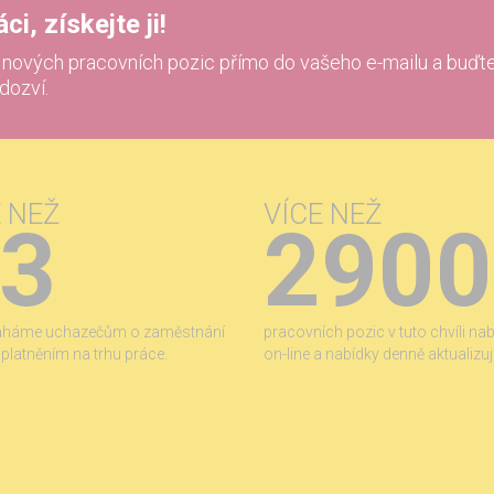
i, získejte ji!
í nových pracovních pozic přímo do vašeho e-mailu a buďte
 dozví.
E NEŽ
VÍCE NEŽ
3
2900
áháme uchazečům o zaměstnání
pracovních pozic v tuto chvíli na
 uplatněním na trhu práce.
on-line a nabídky denně aktualizu