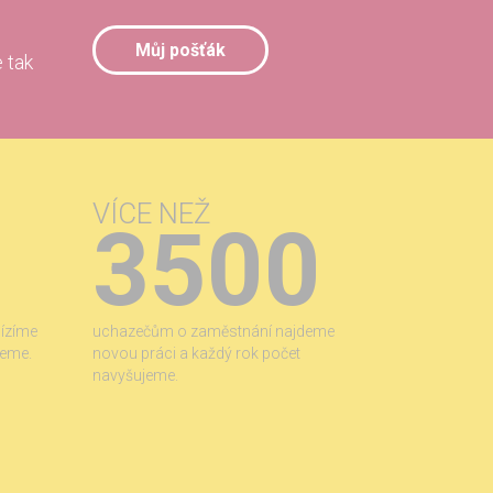
Můj pošťák
 tak
VÍCE NEŽ
3500
bízíme
uchazečům o zaměstnání najdeme
jeme.
novou práci a každý rok počet
navyšujeme.