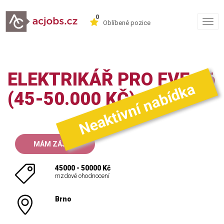
0
Togg
Oblíbené pozice
navig
ELEKTRIKÁŘ PRO FVE §6
Neaktivní nabídka
(45-50.000 KČ)
MÁM ZÁJEM
45000 - 50000 Kč
mzdové ohodnocení
Brno