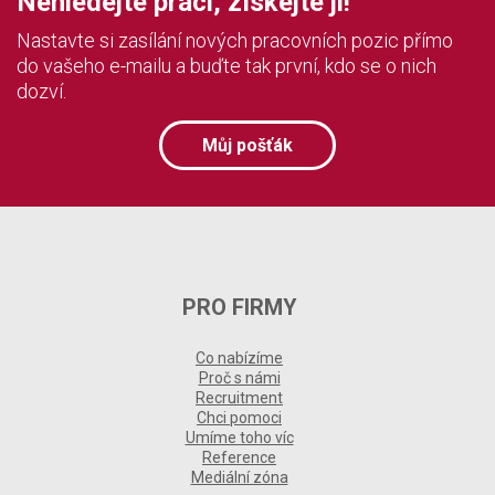
Nehledejte práci, získejte ji!
Nastavte si zasílání nových pracovních pozic přímo
do vašeho e-mailu a buďte tak první, kdo se o nich
dozví.
Můj pošťák
PRO FIRMY
Co nabízíme
Proč s námi
Recruitment
Chci pomoci
Umíme toho víc
Reference
Mediální zóna