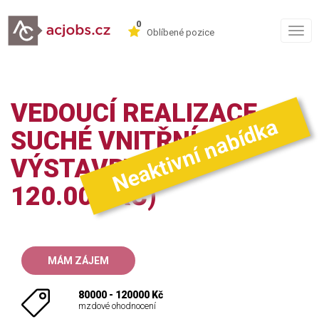
0
Togg
Oblíbené pozice
navig
VEDOUCÍ REALIZACE
Neaktivní nabídka
SUCHÉ VNITŘNÍ
VÝSTAVBY (80. -
120.000 KČ)
MÁM ZÁJEM
80000 - 120000 Kč
mzdové ohodnocení