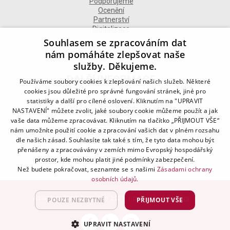
Podporujeme
Ocenění
Partnerství
Digitalizace
Souhlasem se zpracováním dat
nám pomáháte zlepšovat naše
služby. Děkujeme.
DALŠÍ INFORMACE
Používáme soubory cookies k zlepšování našich služeb. Některé
cookies jsou důležité pro správné fungování stránek, jiné pro
statistiky a další pro cílené oslovení. Kliknutím na "UPRAVIT
Kontakt
NASTAVENÍ" můžete zvolit, jaké soubory cookie můžeme použít a jak
Naše odborné divize
vaše data můžeme zpracovávat. Kliknutím na tlačítko „PŘIJMOUT VŠE“
Naše pobočky
nám umožníte použití cookie a zpracování vašich dat v plném rozsahu
Zásady zpracování osobních údajů
dle našich zásad. Souhlasíte tak také s tím, že tyto data mohou být
Všeobecné podmínky
přenášeny a zpracovávány v zemích mimo Evropský hospodářský
Kodex chování
Blog
prostor, kde mohou platit jiné podmínky zabezpečení.
Než budete pokračovat, seznamte se s našimi
Zásadami ochrany
osobních údajů.
Advantage Consulting, s.r.o. 2021 | created by
A-WebSys
POUZE NEZBYTNÉ
PŘIJMOUT VŠE
UPRAVIT NASTAVENÍ