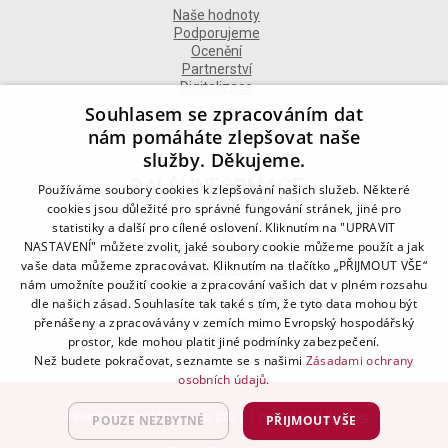
Naše hodnoty
Podporujeme
Ocenění
Partnerství
Digitalizace
Souhlasem se zpracováním dat
nám pomáháte zlepšovat naše
služby. Děkujeme.
DALŠÍ INFORMACE
Používáme soubory cookies k zlepšování našich služeb. Některé
cookies jsou důležité pro správné fungování stránek, jiné pro
statistiky a další pro cílené oslovení. Kliknutím na "UPRAVIT
Kontakt
NASTAVENÍ" můžete zvolit, jaké soubory cookie můžeme použít a jak
Naše odborné divize
vaše data můžeme zpracovávat. Kliknutím na tlačítko „PŘIJMOUT VŠE“
Naše pobočky
nám umožníte použití cookie a zpracování vašich dat v plném rozsahu
Zásady zpracování osobních údajů
dle našich zásad. Souhlasíte tak také s tím, že tyto data mohou být
Všeobecné podmínky
přenášeny a zpracovávány v zemích mimo Evropský hospodářský
Kodex chování
Blog
prostor, kde mohou platit jiné podmínky zabezpečení.
Než budete pokračovat, seznamte se s našimi
Zásadami ochrany
osobních údajů.
Advantage Consulting, s.r.o. 2021 | created by
A-WebSys
POUZE NEZBYTNÉ
PŘIJMOUT VŠE