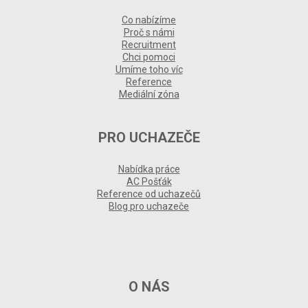
Co nabízíme
Proč s námi
Recruitment
Chci pomoci
Umíme toho víc
Reference
Mediální zóna
PRO UCHAZEČE
Nabídka práce
AC Pošťák
Reference od uchazečů
Blog pro uchazeče
O NÁS