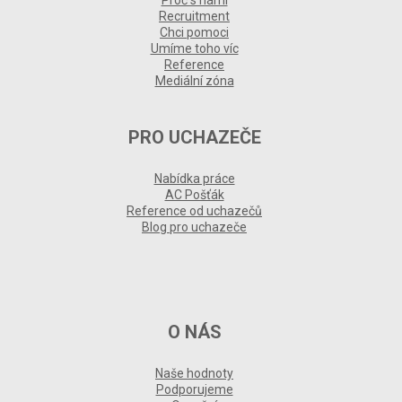
Recruitment
Chci pomoci
Umíme toho víc
Reference
Mediální zóna
PRO UCHAZEČE
Nabídka práce
AC Pošťák
Reference od uchazečů
Blog pro uchazeče
O NÁS
Naše hodnoty
Podporujeme