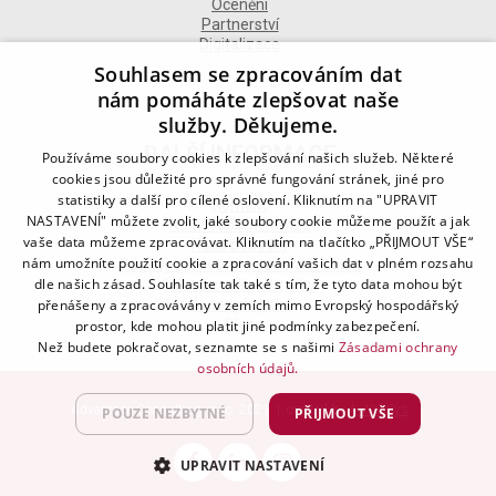
Ocenění
Partnerství
Digitalizace
Souhlasem se zpracováním dat
nám pomáháte zlepšovat naše
služby. Děkujeme.
DALŠÍ INFORMACE
Používáme soubory cookies k zlepšování našich služeb. Některé
cookies jsou důležité pro správné fungování stránek, jiné pro
statistiky a další pro cílené oslovení. Kliknutím na "UPRAVIT
Kontakt
NASTAVENÍ" můžete zvolit, jaké soubory cookie můžeme použít a jak
Naše odborné divize
vaše data můžeme zpracovávat. Kliknutím na tlačítko „PŘIJMOUT VŠE“
Naše pobočky
nám umožníte použití cookie a zpracování vašich dat v plném rozsahu
Zásady zpracování osobních údajů
dle našich zásad. Souhlasíte tak také s tím, že tyto data mohou být
Všeobecné podmínky
Kodex chování
přenášeny a zpracovávány v zemích mimo Evropský hospodářský
Blog
prostor, kde mohou platit jiné podmínky zabezpečení.
Než budete pokračovat, seznamte se s našimi
Zásadami ochrany
osobních údajů.
Advantage Consulting, s.r.o. 2021 | created by
A-WebSys
POUZE NEZBYTNÉ
PŘIJMOUT VŠE
UPRAVIT NASTAVENÍ