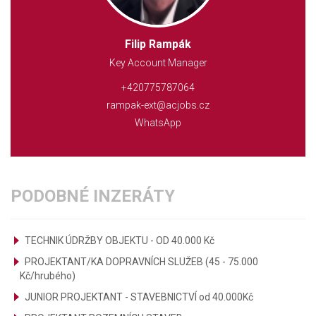
Filip Rampák
Key Account Manager
+420775787064
rampak-ext@acjobs.cz
WhatsApp
PODOBNÉ INZERÁTY
TECHNIK ÚDRŽBY OBJEKTU - OD 40.000 Kč
PROJEKTANT/KA DOPRAVNÍCH SLUŽEB (45 - 75.000
Kč/hrubého)
JUNIOR PROJEKTANT - STAVEBNICTVÍ od 40.000Kč