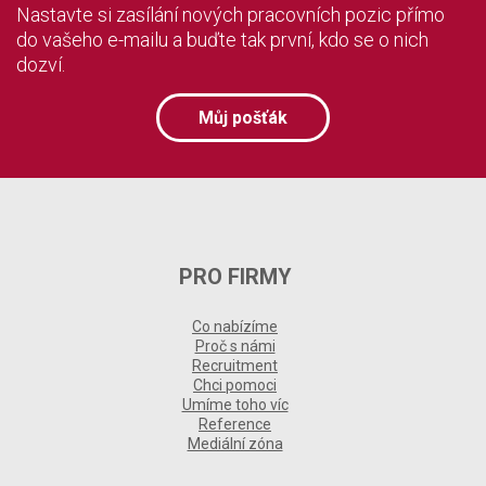
Nastavte si zasílání nových pracovních pozic přímo
do vašeho e-mailu a buďte tak první, kdo se o nich
dozví.
Můj pošťák
PRO FIRMY
Co nabízíme
Proč s námi
Recruitment
Chci pomoci
Umíme toho víc
Reference
Mediální zóna