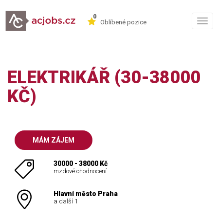
0
Togg
Oblíbené pozice
navig
ELEKTRIKÁŘ (30-38000
KČ)
MÁM ZÁJEM
30000 - 38000 Kč
mzdové ohodnocení
Hlavní město Praha
a další 1