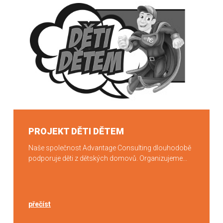
PROJEKT DĚTI DĚTEM
Naše společnost Advantage Consulting dlouhodobě
podporuje děti z dětských domovů. Organizujeme...
přečíst