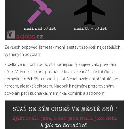
Ze všech odpovědí jsme tak mohli sestavit žebříček nejčastějších
vysněných povolání.
Z celkového počtu odpovědí se nejčastěji objevovalo povolání
učitel. V těsné blízkosti pak následoval veterinář. Třetí příčku v
pomyslném žebříčku obsadil pilot. Nescházelo ani přání stát se
hercem, ale také doktorem. Naopak k nejméně preferovaným
povolání patří kuchařka, maminka, kominík a astronom.