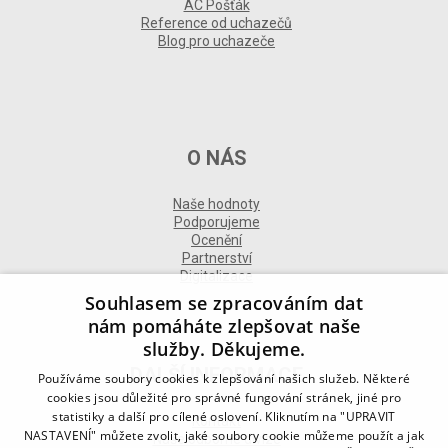
AC Pošťák
Reference od uchazečů
Blog pro uchazeče
O NÁS
Naše hodnoty
Podporujeme
Ocenění
Partnerství
Digitalizace
Souhlasem se zpracováním dat
nám pomáháte zlepšovat naše
služby. Děkujeme.
DALŠÍ INFORMACE
Používáme soubory cookies k zlepšování našich služeb. Některé
cookies jsou důležité pro správné fungování stránek, jiné pro
statistiky a další pro cílené oslovení. Kliknutím na "UPRAVIT
Kontakt
NASTAVENÍ" můžete zvolit, jaké soubory cookie můžeme použít a jak
Naše odborné divize