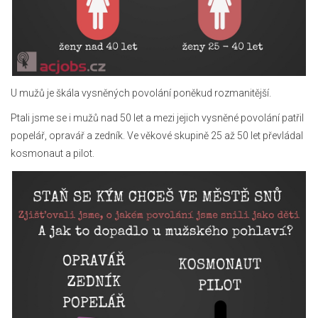
U mužů je škála vysněných povolání poněkud rozmanitější.
Ptali jsme se i mužů nad 50 let a mezi jejich vysněné povolání patřil
popelář, opravář a zedník. Ve věkové skupině 25 až 50 let převládal
kosmonaut a pilot.