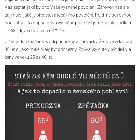
Vás zeptat, jaké bylo to Vaše vysněné povolání. Zároveň nás ale
zajímalo, jaká je představa ideálního povolání. Pojďme se rovnou
podívat, jak to dopadlo. Na vysněné povolání jsme se ptali celkem
1 463 lidí, z čehož bylo 64 % žen.
U žen jednoznačně vévodí princezny a zpěvačky. Ženy ve věku nad
40 let si jako malé přály být princezny. Zpěvačky chtěly být dívky a
ženy ve věku 25 až 40 let.