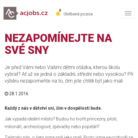
0
Togg
Oblíbené pozice
navig
NEZAPOMÍNEJTE NA
SVÉ SNY
Je před Vámi nebo Vašimi dětmi otázka, kterou školu
vybrat? Ať už se jedná o základní, střední nebo vysokou? Při
výběru nezapomeňte na to, čím jste chtěli být jako malí.
28.1.2016
Každý z nás v dětství sní, čím v dospělosti bude.
Jak vypadá ideální město? Budou ho tvořit princezny, piloti,
milionáři, archeologové, zpěvačky nebo popeláři?
Zajímalo nás, o čem jsme snili jako malí. Proto jsme se rozhodli se