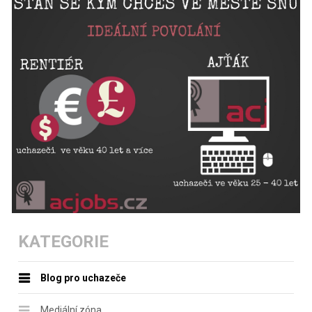
KATEGORIE
Blog pro uchazeče
Mediální zóna