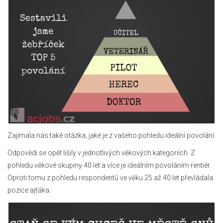
Zajímala nás také otázka, jaké je z vašeho pohledu ideální povolání.
Odpovědi se opět lišily v jednotlivých věkových kategoriích. Z
pohledu věkové skupiny 40 let a více je ideálním povoláním rentiér.
Oproti tomu z pohledu respondentů ve věku 25 až 40 let převládala
pozice ajťáka.