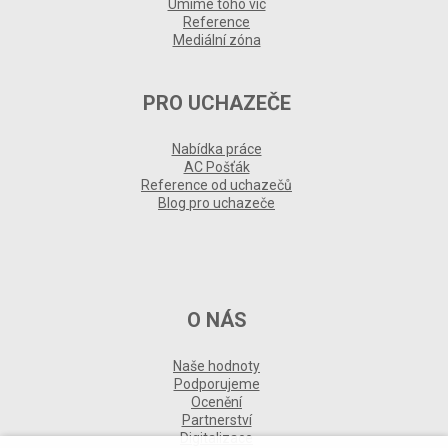
Umíme toho víc
Reference
Mediální zóna
PRO UCHAZEČE
Nabídka práce
AC Pošťák
Reference od uchazečů
Blog pro uchazeče
O NÁS
Naše hodnoty
Podporujeme
Ocenění
Partnerství
Digitalizace