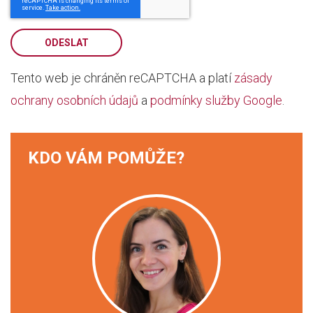
ODESLAT
Tento web je chráněn reCAPTCHA a platí
zásady
ochrany osobních údajů
a
podmínky služby Google
.
KDO VÁM POMŮŽE?