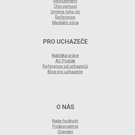
Recruitment
Chci pomoci
Umíme toho víc
Reference
Mediální zóna
PRO UCHAZEČE
Nabídka práce
AC Pošťák
Reference od uchazečů
Blog pro uchazeče
O NÁS
Naše hodnoty
Podporujeme
Ocenění