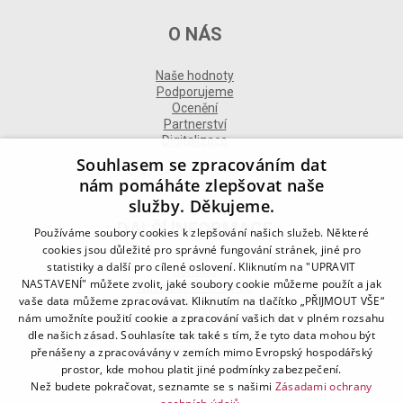
O NÁS
Naše hodnoty
Podporujeme
Ocenění
Partnerství
Digitalizace
Souhlasem se zpracováním dat
nám pomáháte zlepšovat naše
služby. Děkujeme.
DALŠÍ INFORMACE
Používáme soubory cookies k zlepšování našich služeb. Některé
cookies jsou důležité pro správné fungování stránek, jiné pro
statistiky a další pro cílené oslovení. Kliknutím na "UPRAVIT
Kontakt
NASTAVENÍ" můžete zvolit, jaké soubory cookie můžeme použít a jak
Naše odborné divize
vaše data můžeme zpracovávat. Kliknutím na tlačítko „PŘIJMOUT VŠE“
Naše pobočky
nám umožníte použití cookie a zpracování vašich dat v plném rozsahu
Zásady zpracování osobních údajů
dle našich zásad. Souhlasíte tak také s tím, že tyto data mohou být
Všeobecné podmínky
přenášeny a zpracovávány v zemích mimo Evropský hospodářský
Kodex chování
Blog
prostor, kde mohou platit jiné podmínky zabezpečení.
Než budete pokračovat, seznamte se s našimi
Zásadami ochrany