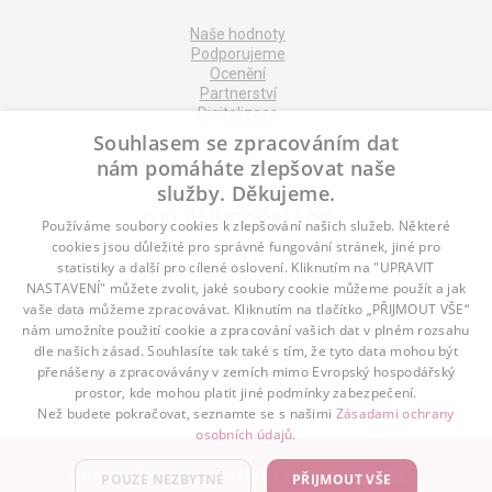
Naše hodnoty
Podporujeme
Ocenění
Partnerství
Digitalizace
Souhlasem se zpracováním dat
nám pomáháte zlepšovat naše
služby. Děkujeme.
DALŠÍ INFORMACE
Používáme soubory cookies k zlepšování našich služeb. Některé
cookies jsou důležité pro správné fungování stránek, jiné pro
statistiky a další pro cílené oslovení. Kliknutím na "UPRAVIT
Kontakt
NASTAVENÍ" můžete zvolit, jaké soubory cookie můžeme použít a jak
Naše odborné divize
vaše data můžeme zpracovávat. Kliknutím na tlačítko „PŘIJMOUT VŠE“
Naše pobočky
nám umožníte použití cookie a zpracování vašich dat v plném rozsahu
Zásady zpracování osobních údajů
dle našich zásad. Souhlasíte tak také s tím, že tyto data mohou být
Všeobecné podmínky
Kodex chování
přenášeny a zpracovávány v zemích mimo Evropský hospodářský
Blog
prostor, kde mohou platit jiné podmínky zabezpečení.
Než budete pokračovat, seznamte se s našimi
Zásadami ochrany
osobních údajů.
Advantage Consulting, s.r.o. 2021 | created by
A-WebSys
POUZE NEZBYTNÉ
PŘIJMOUT VŠE