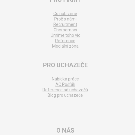
Co nabízíme
Proč s námi
Recruitment
Chci pomoci
Umíme toho víc
Reference
Mediální zóna
PRO UCHAZEČE
Nabídka práce
AC Pošťák
Reference od uchazečů
Blog pro uchazeče
O NÁS