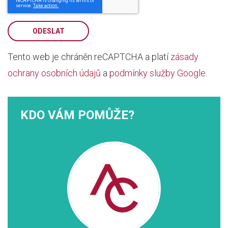
ODESLAT
Tento web je chráněn reCAPTCHA a platí
zásady
ochrany osobních údajů
a
podmínky služby Google
.
KDO VÁM POMŮŽE?