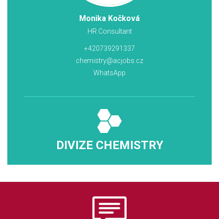
Monika Kočková
HR Consultant
+420739291337
chemistry@acjobs.cz
WhatsApp
DIVIZE CHEMISTRY