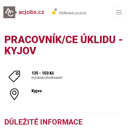
0
Togg
Oblíbené pozice
navig
PRACOVNÍK/CE ÚKLIDU -
KYJOV
135 - 150 Kč
mzdové ohodnocení
Kyjov
DŮLEŽITÉ INFORMACE