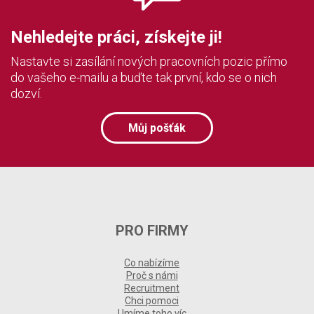
Nehledejte práci, získejte ji!
Nastavte si zasílání nových pracovních pozic přímo
do vašeho e-mailu a buďte tak první, kdo se o nich
dozví.
Můj pošťák
PRO FIRMY
Co nabízíme
Proč s námi
Recruitment
Chci pomoci
Umíme toho víc