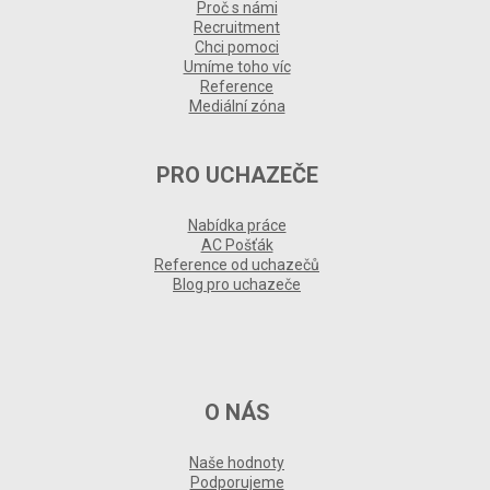
Proč s námi
Recruitment
Chci pomoci
Umíme toho víc
Reference
Mediální zóna
PRO UCHAZEČE
Nabídka práce
AC Pošťák
Reference od uchazečů
Blog pro uchazeče
O NÁS
Naše hodnoty
Podporujeme