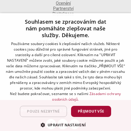
Ocenění
Partnerství
Digitalizace
Souhlasem se zpracováním dat
nám pomáháte zlepšovat naše
služby. Děkujeme.
DALŠÍ INFORMACE
Používáme soubory cookies k zlepšování našich služeb. Některé
cookies jsou důležité pro správné fungování stránek, jiné pro
statistiky a další pro cílené oslovení. Kliknutím na "UPRAVIT
Kontakt
NASTAVENÍ" můžete zvolit, jaké soubory cookie můžeme použít a jak
Naše odborné divize
vaše data můžeme zpracovávat. Kliknutím na tlačítko „PŘIJMOUT VŠE“
Naše pobočky
nám umožníte použití cookie a zpracování vašich dat v plném rozsahu
Zásady zpracování osobních údajů
dle našich zásad. Souhlasíte tak také s tím, že tyto data mohou být
Všeobecné podmínky
Kodex chování
přenášeny a zpracovávány v zemích mimo Evropský hospodářský
Blog
prostor, kde mohou platit jiné podmínky zabezpečení.
Než budete pokračovat, seznamte se s našimi
Zásadami ochrany
osobních údajů.
Advantage Consulting, s.r.o. 2021 | created by
A-WebSys
POUZE NEZBYTNÉ
PŘIJMOUT VŠE
UPRAVIT NASTAVENÍ