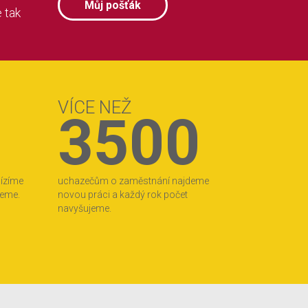
Můj pošťák
 tak
VÍCE NEŽ
3500
bízíme
uchazečům o zaměstnání najdeme
jeme.
novou práci a každý rok počet
navyšujeme.