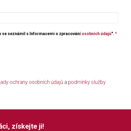
em se seznámil s Informacemi o zpracování
osobních údajů
".
*
ady ochrany osobních údajů
a
podmínky služby
i, získejte ji!