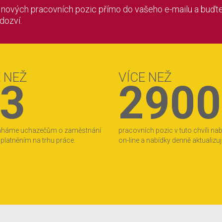
í nových pracovních pozic přímo do vašeho e-mailu a buďte
 dozví.
E NEŽ
VÍCE NEŽ
3
2900
áháme uchazečům o zaměstnání
pracovních pozic v tuto chvíli na
 uplatněním na trhu práce.
on-line a nabídky denně aktualizu