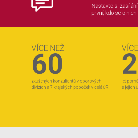
Nastavte si zasílán
první, kdo se o nich
VÍCE NEŽ
VÍC
60
2
zkušených konzultantů v oborových
let pom
divizích a 7 krajských poboček v celé ČR.
s jejich