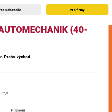
Pro uchazeče
Pro firmy
 AUTOMECHANIK (40-
r. Praha-východ
t CV!
Příjmení