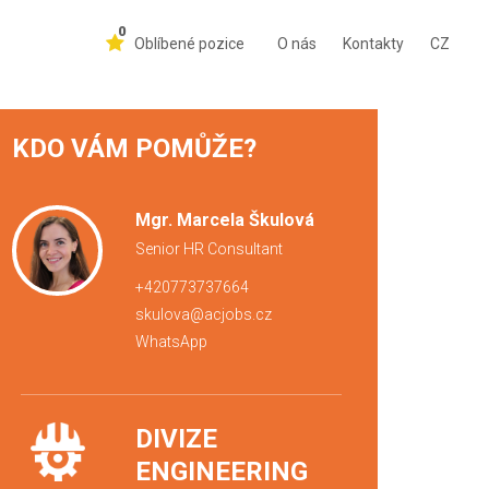
0
Oblíbené pozice
O nás
Kontakty
CZ
KDO VÁM POMŮŽE?
Mgr. Marcela Škulová
Senior HR Consultant
+420773737664
skulova@acjobs.cz
WhatsApp
DIVIZE
ENGINEERING