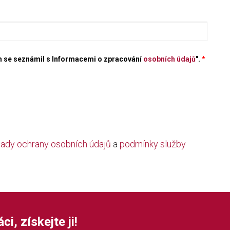
em se seznámil s Informacemi o zpracování
osobních údajů
".
*
ady ochrany osobních údajů
a
podmínky služby
i, získejte ji!