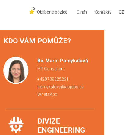
0
Oblíbené pozice
O nás
Kontakty
CZ
KDO VÁM POMŮŽE?
Bc. Marie Pomykalová
HR Consultant
+420739025261
pomykalova@acjobs.cz
WhatsApp
DIVIZE
ENGINEERING