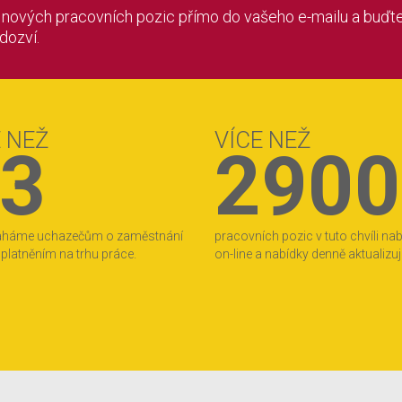
í nových pracovních pozic přímo do vašeho e-mailu a buďte
 dozví.
E NEŽ
VÍCE NEŽ
3
2900
áháme uchazečům o zaměstnání
pracovních pozic v tuto chvíli na
 uplatněním na trhu práce.
on-line a nabídky denně aktualizu