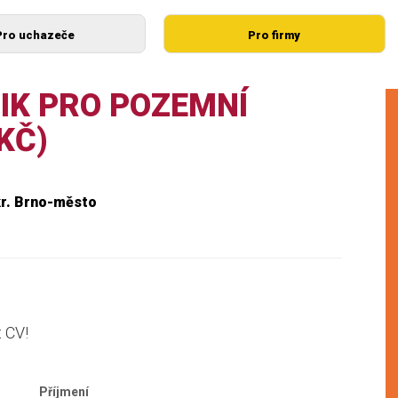
Pro uchazeče
Pro firmy
IK PRO POZEMNÍ
KČ)
r. Brno-město
t CV!
Příjmení