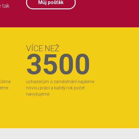
Můj pošťák
 tak
VÍCE NEŽ
3500
bízíme
uchazečům o zaměstnání najdeme
jeme.
novou práci a každý rok počet
navyšujeme.