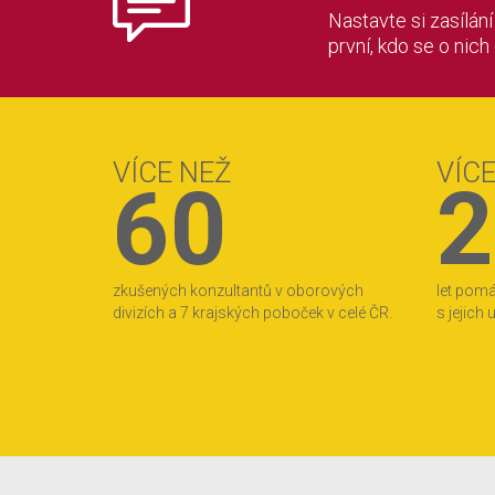
Nastavte si zasílán
první, kdo se o nich
VÍCE NEŽ
VÍC
60
2
zkušených konzultantů v oborových
let pom
divizích a 7 krajských poboček v celé ČR.
s jejich