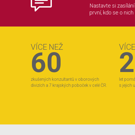
Nastavte si zasílán
první, kdo se o nich
VÍCE NEŽ
VÍC
60
2
zkušených konzultantů v oborových
let pom
divizích a 7 krajských poboček v celé ČR.
s jejich