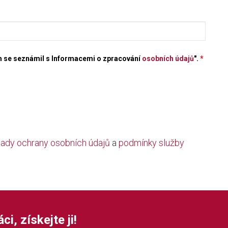
em se seznámil s Informacemi o zpracování
osobních údajů
".
*
ady ochrany osobních údajů
a
podmínky služby
i, získejte ji!