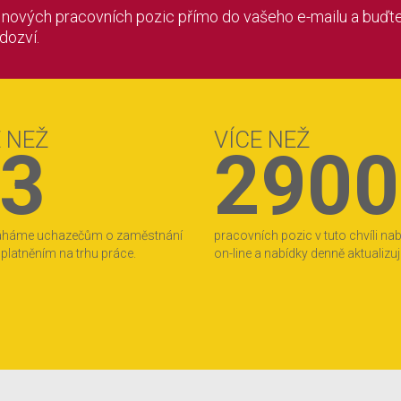
í nových pracovních pozic přímo do vašeho e-mailu a buďte
 dozví.
E NEŽ
VÍCE NEŽ
3
2900
áháme uchazečům o zaměstnání
pracovních pozic v tuto chvíli na
 uplatněním na trhu práce.
on-line a nabídky denně aktualizu