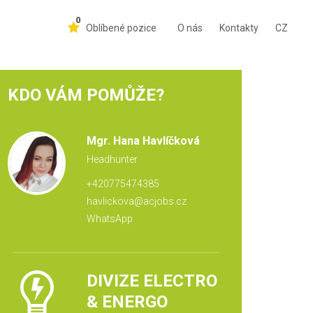
0
Oblíbené pozice
O nás
Kontakty
CZ
KDO VÁM POMŮŽE?
Mgr. Hana Havlíčková
Headhunter
+420775474385
havlickova@acjobs.cz
WhatsApp
DIVIZE ELECTRO
& ENERGO