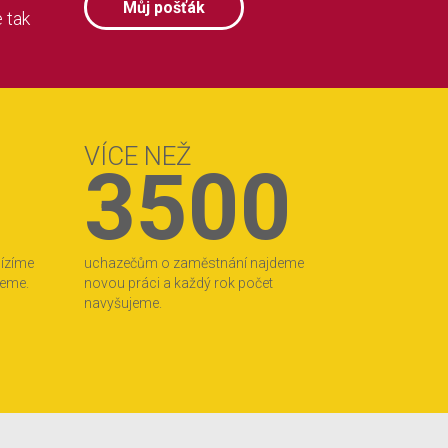
Můj pošťák
 tak
VÍCE NEŽ
3500
bízíme
uchazečům o zaměstnání najdeme
jeme.
novou práci a každý rok počet
navyšujeme.