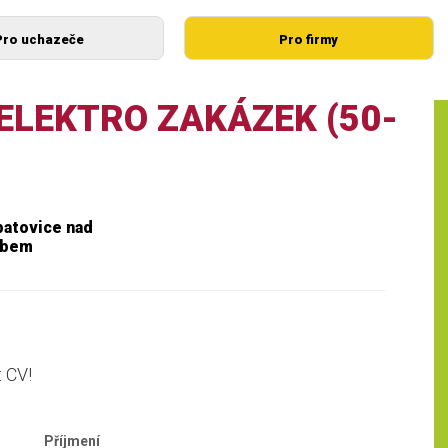
Pro uchazeče
Pro firmy
ELEKTRO ZAKÁZEK (50-
atovice nad
abem
t CV!
Příjmení