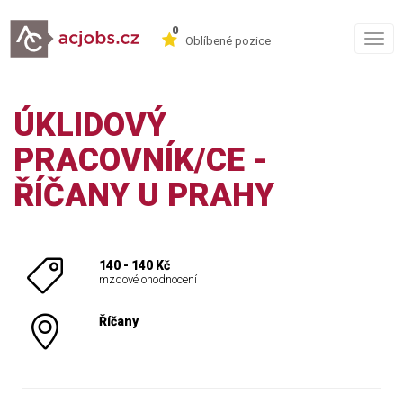
0
Togg
Oblíbené pozice
navig
ÚKLIDOVÝ
PRACOVNÍK/CE -
ŘÍČANY U PRAHY
140 - 140 Kč
mzdové ohodnocení
Říčany