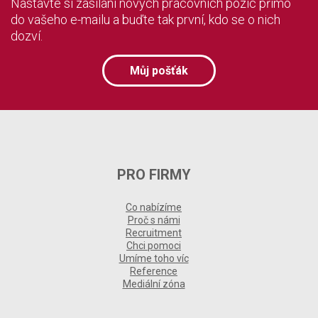
Nastavte si zasílání nových pracovních pozic přímo
do vašeho e-mailu a buďte tak první, kdo se o nich
dozví.
Můj pošťák
PRO FIRMY
Co nabízíme
Proč s námi
Recruitment
Chci pomoci
Umíme toho víc
Reference
Mediální zóna