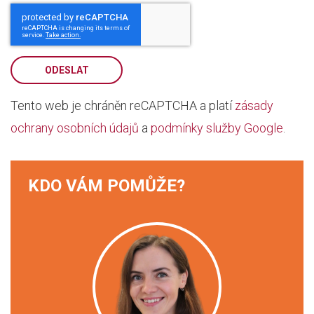
ODESLAT
Tento web je chráněn reCAPTCHA a platí
zásady
ochrany osobních údajů
a
podmínky služby Google
.
KDO VÁM POMŮŽE?