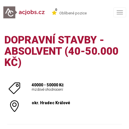
0
Togg
Oblíbené pozice
navig
DOPRAVNÍ STAVBY -
ABSOLVENT (40-50.000
KČ)
40000 - 50000 Kč
mzdové ohodnocení
okr. Hradec Králové