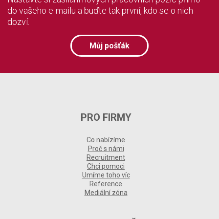
do vašeho e-mailu a buďte tak první, kdo se o nich
dozví.
Můj pošťák
PRO FIRMY
Co nabízíme
Proč s námi
Recruitment
Chci pomoci
Umíme toho víc
Reference
Mediální zóna