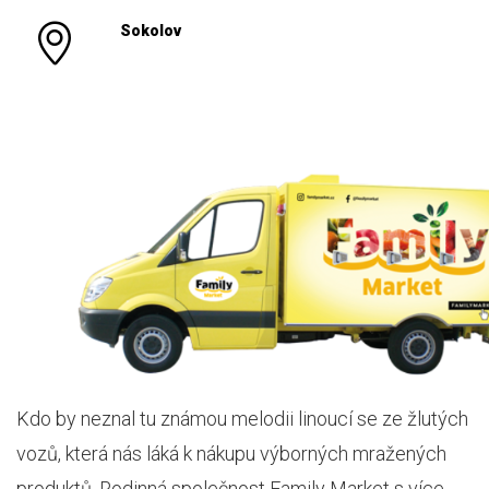
Sokolov
Kdo by neznal tu známou melodii linoucí se ze žlutých
vozů, která nás láká k nákupu výborných mražených
produktů. Rodinná společnost Family Market s více