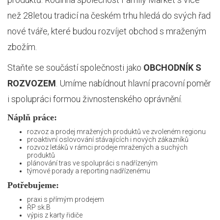
než 28letou tradicí na českém trhu hledá do svých řad
nové tváře, které budou rozvíjet obchod s mraženým
zbožím.
Staňte se součástí společnosti jako
OBCHODNÍK S
ROZVOZEM
. Umíme nabídnout hlavní pracovní poměr
i spolupráci formou živnostenského oprávnění.
Náplň práce:
rozvoz a prodej mražených produktů ve zvoleném regionu
proaktivní oslovování stávajících i nových zákazníků
rozvoz letáků v rámci prodeje mražených a suchých
produktů
plánování tras ve spolupráci s nadřízeným
týmové porady a reporting nadřízenému
Potřebujeme:
praxi s přímým prodejem
ŘP sk.B
výpis z karty řidiče