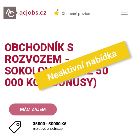
0
Togg
Oblíbené pozice
navig
OBCHODNÍK S
Neaktivní nabídka
ROZVOZEM -
SOKOLOVSKO (AŽ 50
000 KČ + BONUSY)
MÁM ZÁJEM
35000 - 50000 Kč
mzdové ohodnocení