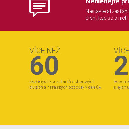
Nehledejte prác
Nastavte si zasílán
první, kdo se o nich
VÍCE NEŽ
VÍC
60
2
zkušených konzultantů v oborových
let pom
divizích a 7 krajských poboček v celé ČR.
s jejich