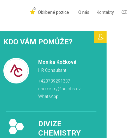
0
Oblíbené pozice
O nás
Kontakty
CZ
KDO VÁM POMŮŽE?
Monika Kočková
HR Consultant
+420739291337
chemistry@acjobs.cz
WhatsApp
DIVIZE
CHEMISTRY