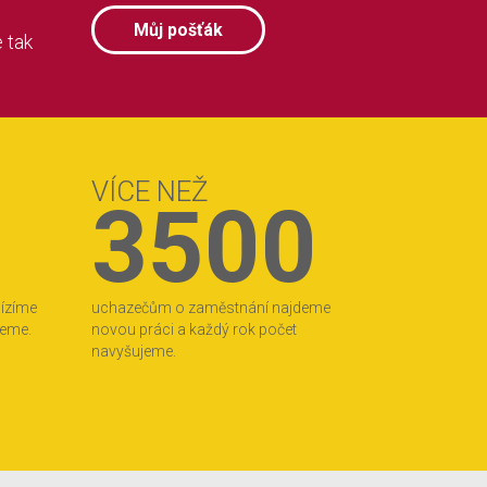
Můj pošťák
 tak
VÍCE NEŽ
3500
bízíme
uchazečům o zaměstnání najdeme
jeme.
novou práci a každý rok počet
navyšujeme.