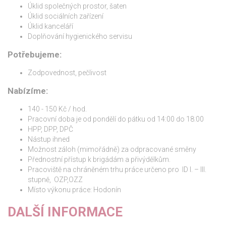
Úklid společných prostor, šaten
Úklid sociálních zařízení
Úklid kanceláří
Doplňování hygienického servisu
Potřebujeme:
Zodpovednost, pečlivost
Nabízíme:
140 - 150 Kč / hod.
Pracovní doba je od pondělí do pátku od 14:00 do 18:00
HPP, DPP, DPČ
Nástup ihned
Možnost záloh (mimořádně) za odpracované směny
Přednostní přístup k brigádám a přivýdělkům.
Pracoviště na chráněném trhu práce určeno pro ID I. – III.
stupně, OZP,OZZ
Místo výkonu práce: Hodonín
DALŠÍ INFORMACE