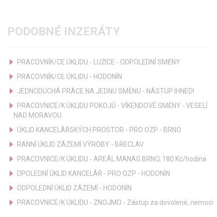
PODOBNÉ INZERÁTY
PRACOVNÍK/CE ÚKLIDU - LUŽICE - ODPOLEDNÍ SMĚNY
PRACOVNÍK/CE ÚKLIDU - HODONÍN
JEDNODUCHÁ PRÁCE NA JEDNU SMĚNU - NÁSTUP IHNED!
PRACOVNICE/K ÚKLIDU POKOJŮ - VÍKENDOVÉ SMĚNY - VESELÍ
NAD MORAVOU
ÚKLID KANCELÁŘSKÝCH PROSTOR - PRO OZP - BRNO
RANNÍ ÚKLID ZÁZEMÍ VÝROBY - BŘECLAV
PRACOVNICE/K ÚKLIDU - AREÁL MANAG BRNO, 180 Kč/hodina
DPOLEDNÍ ÚKLID KANCELÁŘ - PRO OZP - HODONÍN
ODPOLEDNÍ ÚKLID ZÁZEMÍ - HODONÍN
PRACOVNICE/K ÚKLIDU - ZNOJMO - Zástup za dovolené, nemoci