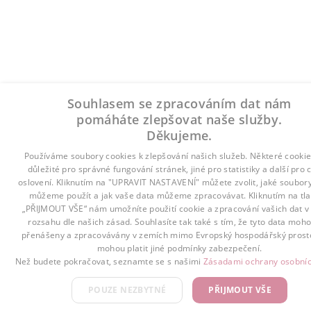
Souhlasem se zpracováním dat nám
pomáháte zlepšovat naše služby.
Děkujeme.
Používáme soubory cookies k zlepšování našich služeb. Některé cookie
důležité pro správné fungování stránek, jiné pro statistiky a další pro 
oslovení. Kliknutím na "UPRAVIT NASTAVENÍ" můžete zvolit, jaké soubor
můžeme použít a jak vaše data můžeme zpracovávat. Kliknutím na tla
„PŘIJMOUT VŠE“ nám umožníte použití cookie a zpracování vašich dat 
rozsahu dle našich zásad. Souhlasíte tak také s tím, že tyto data moho
přenášeny a zpracovávány v zemích mimo Evropský hospodářský prosto
mohou platit jiné podmínky zabezpečení.
Než budete pokračovat, seznamte se s našimi
Zásadami ochrany osobníc
POUZE NEZBYTNÉ
PŘIJMOUT VŠE