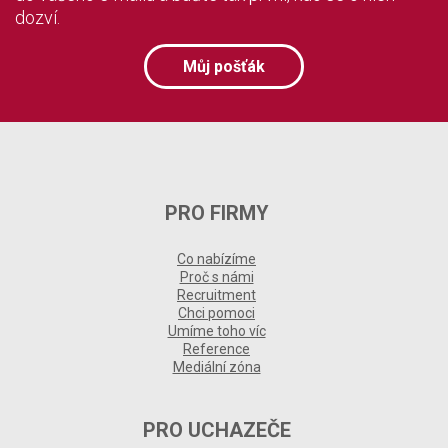
dozví.
Můj pošťák
PRO FIRMY
Co nabízíme
Proč s námi
Recruitment
Chci pomoci
Umíme toho víc
Reference
Mediální zóna
PRO UCHAZEČE