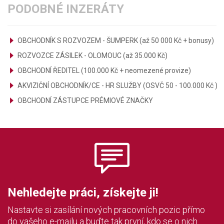
PODOBNÉ INZERÁTY
OBCHODNÍK S ROZVOZEM - ŠUMPERK (až 50 000 Kč + bonusy)
ROZVOZCE ZÁSILEK - OLOMOUC (až 35.000 Kč)
OBCHODNÍ ŘEDITEL (100.000 Kč + neomezené provize)
AKVIZIČNÍ OBCHODNÍK/CE - HR SLUŽBY (OSVČ 50 - 100.000 Kč )
OBCHODNÍ ZÁSTUPCE PRÉMIOVÉ ZNAČKY
Nehledejte práci, získejte ji!
Nastavte si zasílání nových pracovních pozic přímo
do vašeho e-mailu a buďte tak první, kdo se o nich