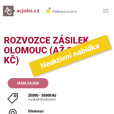
0
Togg
Oblíbené pozice
navig
ROZVOZCE ZÁSILEK -
Neaktivní nabídka
OLOMOUC (AŽ 35.000
KČ)
MÁM ZÁJEM
25000 - 35000 Kč
mzdové ohodnocení
Olomouc