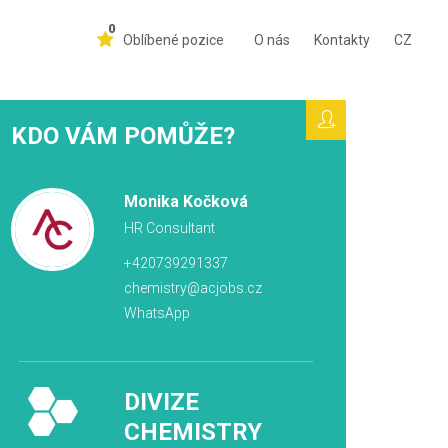
0
Oblíbené pozice
O nás
Kontakty
CZ
KDO VÁM POMŮŽE?
Monika Kočková
HR Consultant
+420739291337
chemistry@acjobs.cz
WhatsApp
DIVIZE
CHEMISTRY