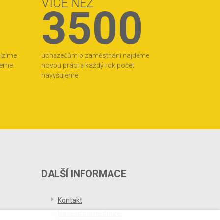
VÍCE NEŽ
3500
bízíme
uchazečům o zaměstnání najdeme
jeme.
novou práci a každý rok počet
navyšujeme.
DALŠÍ INFORMACE
Kontakt
Naše odborné divize