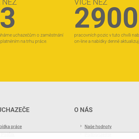
E NEŽ
VÍCE NEŽ
3
2900
áháme uchazečům o zaměstnání
pracovních pozic v tuto chvíli na
 uplatněním na trhu práce.
on-line a nabídky denně aktualizu
UCHAZEČE
O NÁS
bídka práce
Naše hodnoty
 Pošťák
Podporujeme