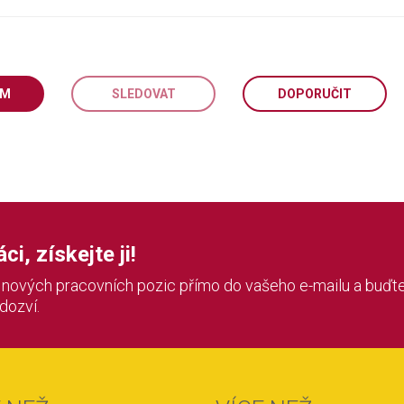
EM
SLEDOVAT
DOPORUČIT
i, získejte ji!
í nových pracovních pozic přímo do vašeho e-mailu a buďte
 dozví.