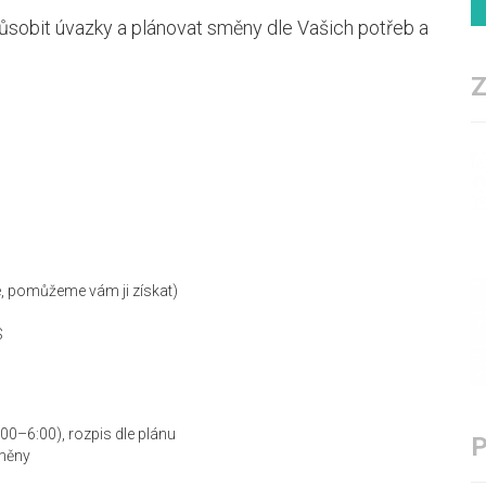
ůsobit úvazky a plánovat směny dle Vašich potřeb a
te, pomůžeme vám ji získat)
S
00–6:00), rozpis dle plánu
měny