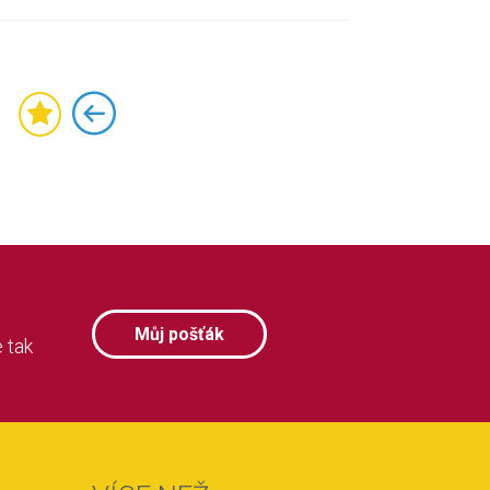
Můj pošťák
 tak