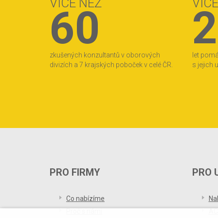
VÍCE NEŽ
VÍC
60
2
zkušených konzultantů v oborových
let pom
divizích a 7 krajských poboček v celé ČR.
s jejich
PRO FIRMY
PRO 
Co nabízíme
Na
Proč s námi
AC