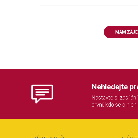
MÁM ZÁJ
Nehledejte prác
Nastavte si zasílán
první, kdo se o nich