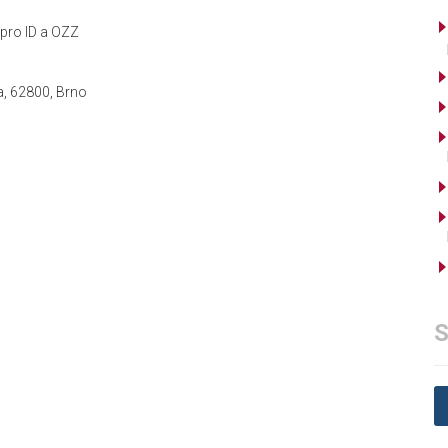
pro ID a OZZ
a, 62800, Brno
S