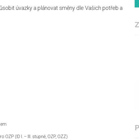
ůsobit úvazky a plánovat směny dle Vašich potřeb a
stem
OZP (ID I. – III. stupně, OZP, OZZ)