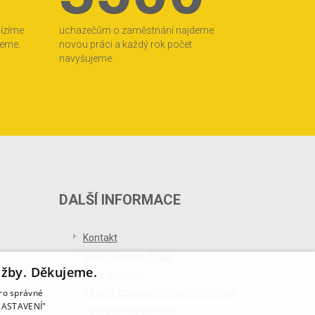
bízíme
uchazečům o zaměstnání najdeme
jeme.
novou práci a každý rok počet
navyšujeme.
DALŠÍ INFORMACE
Kontakt
Naše odborné divize
užby. Děkujeme.
Naše pobočky
pro správné
Zásady zpracování osobních údajů
T NASTAVENÍ"
Všeobecné podmínky