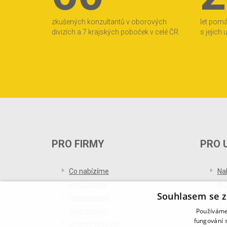
zkušených konzultantů v oborových
let pom
divizích a 7 krajských poboček v celé ČR.
s jejich
PRO FIRMY
PRO 
Co nabízíme
Na
Proč s námi
AC
Souhlasem se z
Recruitment
Re
Používáme 
Chci pomoci
Bl
fungování s
Umíme toho víc