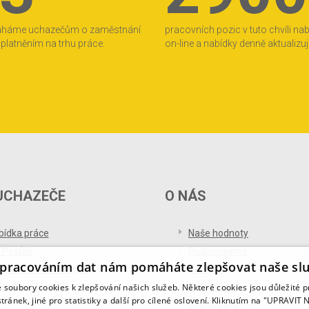
áháme uchazečům o zaměstnání
pracovních pozic v tuto chvíli na
 uplatněním na trhu práce.
on-line a nabídky denně aktualizu
UCHAZEČE
O NÁS
bídka práce
Naše hodnoty
 Pošťák
Podporujeme
pracováním dat nám pomáháte zlepšovat naše sl
ference od uchazečů
Ocenění
soubory cookies k zlepšování našich služeb. Některé cookies jsou důležité 
og pro uchazeče
Partnerství
tránek, jiné pro statistiky a další pro cílené oslovení. Kliknutím na "UPRAVI
Digitalizace