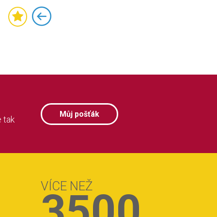
Můj pošťák
 tak
VÍCE NEŽ
3500