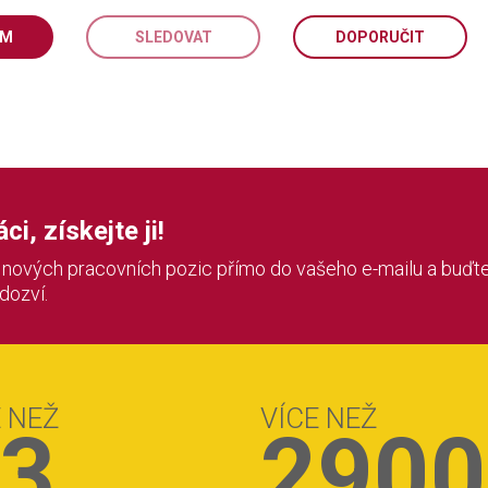
EM
SLEDOVAT
DOPORUČIT
i, získejte ji!
í nových pracovních pozic přímo do vašeho e-mailu a buďte
 dozví.
E NEŽ
VÍCE NEŽ
3
2900