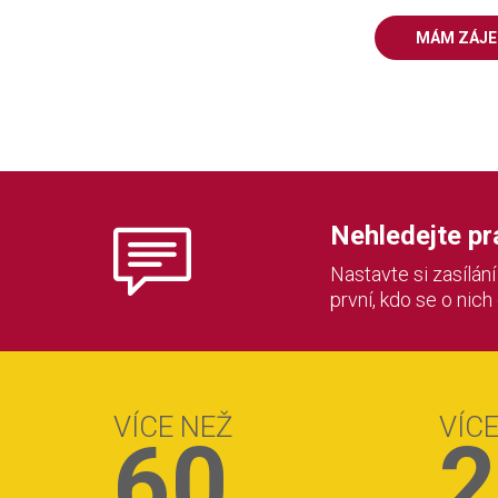
MÁM ZÁJ
Nehledejte prác
Nastavte si zasílán
první, kdo se o nich
VÍCE NEŽ
VÍC
60
2