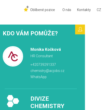
0
Oblíbené pozice
O nás
Kontakty
CZ
KDO VÁM POMŮŽE?
Monika Kočková
HR Consultant
+420739291337
chemistry@acjobs.cz
WhatsApp
DIVIZE
CHEMISTRY