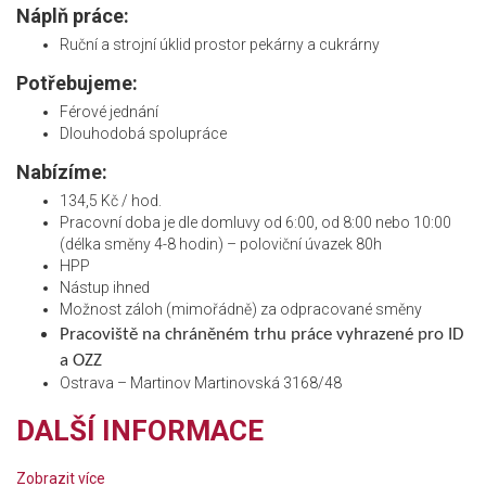
Náplň práce:
Ruční a strojní úklid prostor pekárny a cukrárny
Potřebujeme:
Férové jednání
Dlouhodobá spolupráce
Nabízíme:
134,5 Kč / hod.
Pracovní doba je dle domluvy od 6:00, od 8:00 nebo 10:00
(délka směny 4-8 hodin) – poloviční úvazek 80h
HPP
Nástup ihned
Možnost záloh (mimořádně) za odpracované směny
Pracoviště na chráněném trhu práce vyhrazené pro ID
a OZZ
Ostrava – Martinov Martinovská 3168/48
DALŠÍ INFORMACE
Zobrazit více