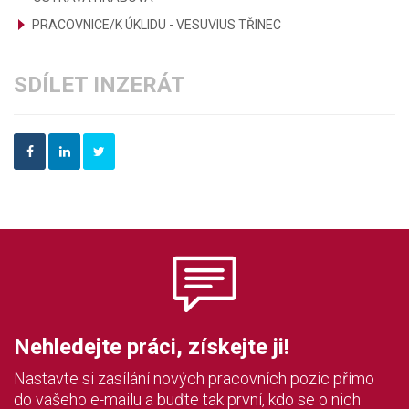
PRACOVNICE/K ÚKLIDU - VESUVIUS TŘINEC
SDÍLET INZERÁT
Nehledejte práci, získejte ji!
Nastavte si zasílání nových pracovních pozic přímo
do vašeho e-mailu a buďte tak první, kdo se o nich