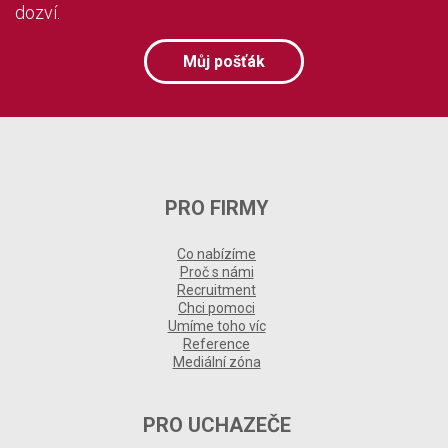
dozví.
Můj pošťák
PRO FIRMY
Co nabízíme
Proč s námi
Recruitment
Chci pomoci
Umíme toho víc
Reference
Mediální zóna
PRO UCHAZEČE