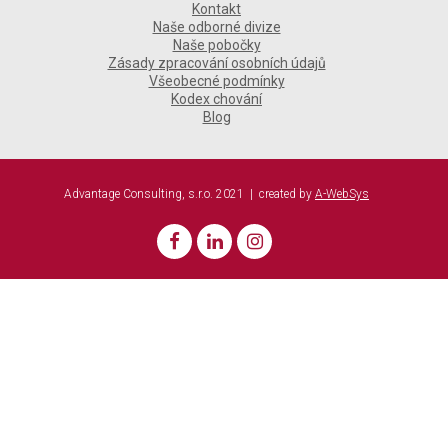
Kontakt
Naše odborné divize
Naše pobočky
Zásady zpracování osobních údajů
Všeobecné podmínky
Kodex chování
Blog
Advantage Consulting, s.r.o. 2021 | created by
A-WebSys