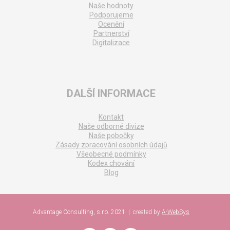
Naše hodnoty
Podporujeme
Ocenění
Partnerství
Digitalizace
DALŠÍ INFORMACE
Kontakt
Naše odborné divize
Naše pobočky
Zásady zpracování osobních údajů
Všeobecné podmínky
Kodex chování
Blog
Advantage Consulting, s.r.o. 2021 | created by
A-WebSys