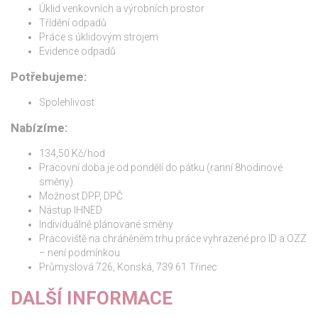
Úklid venkovních a výrobních prostor
Třídění odpadů
Práce s úklidovým strojem
Evidence odpadů
Potřebujeme:
Spolehlivost
Nabízíme:
134,50 Kč/hod
Pracovní doba je od pondělí do pátku (ranní 8hodinové
směny)
Možnost DPP, DPČ
Nástup IHNED
Individuálně plánované směny
Pracoviště na chráněném trhu práce vyhrazené pro ID a OZZ
– není podmínkou
Průmyslová 726, Konská, 739 61 Třinec
DALŠÍ INFORMACE