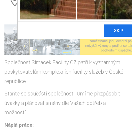
Společnost Simacek Facility CZ patří k významným
poskytovatelům komplexních facility služeb v České
republice.
Staňte se součástí společnosti. Umíme přizpůsobit
úvazky a plánovat směny dle Vašich potřeb a
možností.
Náplň práce: