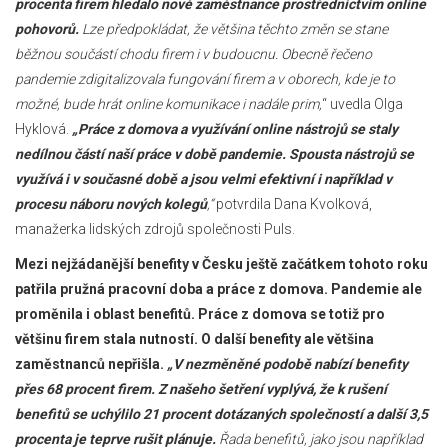
procenta firem hledalo nové zaměstnance prostřednictvím online
pohovorů.
Lze předpokládat, že většina těchto změn se stane
běžnou součástí chodu firem i v budoucnu. Obecně řečeno
pandemie zdigitalizovala fungování firem a v oborech, kde je to
možné, bude hrát online komunikace i nadále prim,
“ uvedla Olga
Hyklová.
„Práce z domova a využívání online nástrojů se staly
nedílnou částí naší práce v době pandemie. Spousta nástrojů se
využívá i v současné době a jsou velmi efektivní i například v
procesu náboru nových kolegů
,“
potvrdila Dana Kvolková,
manažerka lidských zdrojů společnosti Puls.
Mezi nejžádanější benefity v Česku ještě začátkem tohoto roku
patřila pružná pracovní doba a práce z domova. Pandemie ale
proměnila i oblast benefitů. Práce z domova se totiž pro
většinu firem stala nutností. O další benefity ale většina
zaměstnanců nepřišla.
„V nezměněné podobě nabízí benefity
přes 68 procent firem. Z našeho šetření vyplývá, že k rušení
benefitů se uchýlilo 21 procent dotázaných společností a další 3,5
procenta je teprve rušit plánuje.
Řada benefitů, jako jsou například