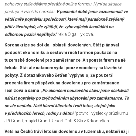
pohovory stále děláme převážně online formou. Nyní se situace
postupně vrací do normálu.
V poslední době jsme zaznamenali ve
větší míře poptávku společností, které mají paradoxně zvýšený
příliv životopisů, ale zjišťují, že vyhovujících kandidátů na
odbornou pozici nepřibylo,“
řekla Olga Hyklová.
Koronakrize se dotkla i oblasti dovolených. Stát plánoval
podpořit ekonomiku a cestovní ruch formou poukazů na
tuzemské dovolené pro zaměstnance. A spousta firem na ně
čekala. Stát ale nakonec vydal pouze vouchery na lázeňské
pobyty. Z dotazníkového šetření vyplynulo, že pouze tři
procenta firem příspěvek na dovolenou pro zaměstnance
realizovala sama
.
„
Po ukončení nouzového stavu jsme očekávali
nárůst poptávky po zvýhodněném ubytování pro zaměstnance. To
se ale nestalo. Naši hlavní klientelu tvoří letos, stejně jako
v předchozích letech, rodiny s dětmi
,“
potvrdil výsledky průzkumu
Jiří Grund, majitel Grund Resort Golf & Ski v Krkonoších.
Většina Čechů tráví letošní dovolenou v tuzemsku, někteří už ji