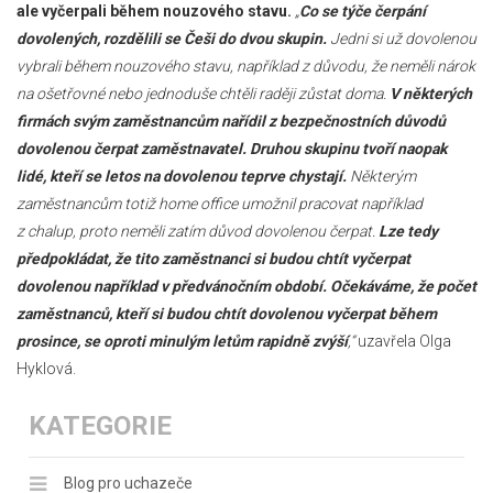
ale vyčerpali během nouzového stavu.
„
Co se týče čerpání
dovolených, rozdělili se Češi do dvou skupin.
Jedni si už dovolenou
vybrali během nouzového stavu, například z důvodu, že neměli nárok
na ošetřovné nebo jednoduše chtěli raději zůstat doma.
V některých
firmách svým zaměstnancům nařídil z bezpečnostních důvodů
dovolenou čerpat zaměstnavatel. Druhou skupinu tvoří naopak
lidé, kteří se letos na dovolenou teprve chystají.
Některým
zaměstnancům totiž home office umožnil pracovat například
z chalup, proto neměli zatím důvod dovolenou čerpat.
Lze tedy
předpokládat, že tito zaměstnanci si budou chtít vyčerpat
dovolenou například v předvánočním období. Očekáváme, že počet
zaměstnanců, kteří si budou chtít dovolenou vyčerpat během
prosince, se oproti minulým letům rapidně zvýší
,“
uzavřela Olga
Hyklová.
KATEGORIE
Blog pro uchazeče