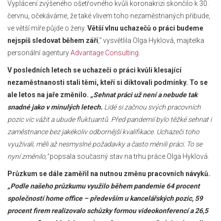
Vyplácení zvýšeného ošetřovného kvůli koronakrizi skončilo k 30.
červnu, očekáváme, že také vlivem toho nezaměstnaných přibude,
ve větší míře půjde o ženy.
Větší vlnu uchazečů o práci budeme
nejspíš sledovat během září
,“ vysvětlila Olga Hyklová, majitelka
personální agentury
Advantage Consulting
.
V posledních letech se uchazeči o práci kvůli klesající
nezaměstnanosti stali těmi, kteří si diktovali podmínky. To se
ale letos na jaře změnilo.
„Sehnat práci už není a nebude tak
snadné jako v minulých letech.
Lidé si začnou svých pracovních
pozic víc vážit a ubude fluktuantů. Před pandemií bylo těžké sehnat i
zaměstnance bez jakékoliv odbornější kvalifikace. Uchazeči toho
využívali, měli až nesmyslné požadavky a často měnili práci. To se
nyní změnilo,“
popsala současný stav na trhu práce Olga Hyklová.
Průzkum se dále zaměřil na nutnou změnu pracovních návyků.
„Podle našeho průzkumu využilo během pandemie 64 procent
společností home office – především u kancelářských pozic, 59
procent firem realizovalo schůzky formou videokonferencí a 26,5