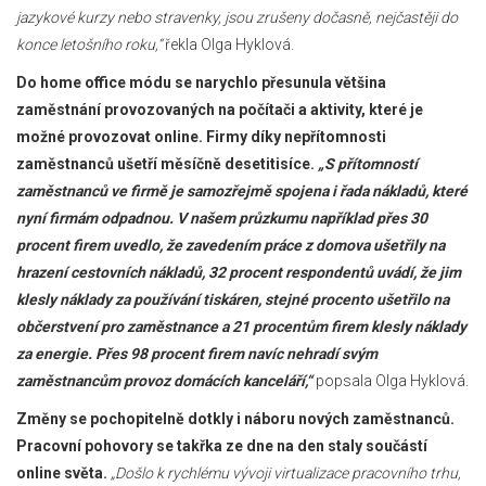
jazykové kurzy nebo stravenky, jsou zrušeny dočasně, nejčastěji do
konce letošního roku,“
řekla Olga Hyklová.
Do home office módu se narychlo přesunula většina
zaměstnání provozovaných na počítači a aktivity, které je
možné provozovat online. Firmy díky nepřítomnosti
zaměstnanců ušetří měsíčně desetitisíce.
„S přítomností
zaměstnanců ve firmě je samozřejmě spojena i řada nákladů, které
nyní firmám odpadnou. V našem průzkumu například přes 30
procent firem uvedlo, že zavedením práce z domova ušetřily na
hrazení cestovních nákladů, 32 procent respondentů uvádí, že jim
klesly náklady za používání tiskáren, stejné procento ušetřilo na
občerstvení pro zaměstnance a 21 procentům firem klesly náklady
za energie. Přes 98 procent firem navíc nehradí svým
zaměstnancům provoz domácích kanceláří,“
popsala Olga Hyklová.
Změny se pochopitelně dotkly i náboru nových zaměstnanců.
Pracovní pohovory se takřka ze dne na den staly součástí
online světa.
„Došlo k rychlému vývoji virtualizace pracovního trhu,