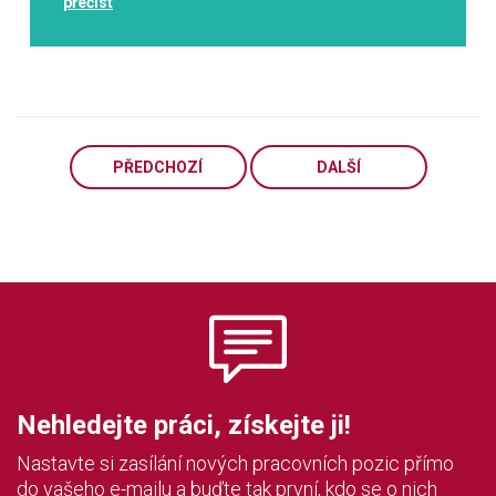
přečíst
PŘEDCHOZÍ
DALŠÍ
Nehledejte práci, získejte ji!
Nastavte si zasílání nových pracovních pozic přímo
do vašeho e-mailu a buďte tak první, kdo se o nich