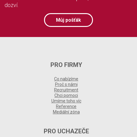
dozví.
Můj pošťák
PRO FIRMY
Co nabízíme
Proč s námi
Recruitment
Chci pomoci
Umíme toho víc
Reference
Mediální zóna
PRO UCHAZEČE