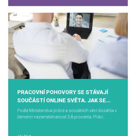
PRACOVNÍ POHOVORY SE STÁVAJÍ
SOUČÁSTÍ ONLINE SVĚTA. JAK SE...
Podle Ministerstva práce a sociálních věcí dosáhla v
červenci nezaměstnanost 3,8 procenta. Práci...