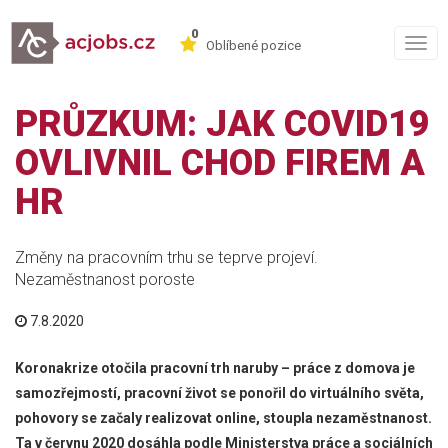
0
Togg
Oblíbené pozice
navig
PRŮZKUM: JAK COVID19
OVLIVNIL CHOD FIREM A
HR
Změny na pracovním trhu se teprve projeví.
Nezaměstnanost poroste
7.8.2020
Koronakrize otočila pracovní trh naruby – práce z domova je
samozřejmostí, pracovní život se ponořil do virtuálního světa,
pohovory se začaly realizovat online, stoupla nezaměstnanost.
Ta v červnu 2020 dosáhla podle Ministerstva práce a sociálních