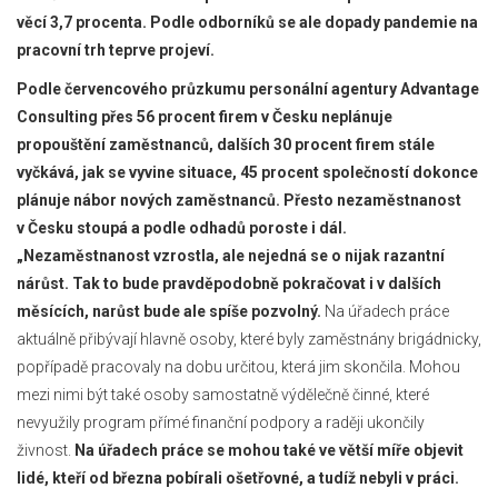
věcí 3,7 procenta. Podle odborníků se ale dopady pandemie na
pracovní trh teprve projeví.
Podle červencového průzkumu personální agentury Advantage
Consulting přes 56 procent firem v Česku neplánuje
propouštění zaměstnanců, dalších 30 procent firem stále
vyčkává, jak se vyvine situace, 45 procent společností dokonce
plánuje nábor nových zaměstnanců. Přesto nezaměstnanost
v Česku stoupá a podle odhadů poroste i dál.
„Nezaměstnanost vzrostla, ale nejedná se o nijak razantní
nárůst. Tak to bude pravděpodobně pokračovat i v dalších
měsících, narůst bude ale spíše pozvolný.
Na úřadech práce
aktuálně přibývají hlavně osoby, které byly zaměstnány brigádnicky,
popřípadě pracovaly na dobu určitou, která jim skončila. Mohou
mezi nimi být také osoby samostatně výdělečně činné, které
nevyužily program přímé finanční podpory a raději ukončily
živnost.
Na úřadech práce se mohou také ve větší míře objevit
lidé, kteří od března pobírali ošetřovné, a tudíž nebyli v práci.